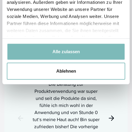
Qualität, Wirksamkeit und echte Ergebnisse:
analysieren. Außerdem geben wir Informationen zu Ihrer
LOMBAGINE überzeugt seit Jahren tausende
Verwendung unserer Website an unsere Partner für
Kundinnen. Hier ein Einblick in ihre persönlichen
soziale Medien, Werbung und Analysen weiter. Unsere
Erfahrungen.
Partner führen diese Informationen möglicherweise mit
weiteren Daten zusammen, die Sie ihnen bereitgestellt
haben oder die sie im Rahmen Ihrer Nutzung der Dienste
gesammelt haben.
Alle zulassen
Perfekte Pflege, perfekter Service,
Ablehnen
top Preise
Die Beratung zur
Produktverwendung war super
und seit die Produkte da sind,
fühle ich mich wohl in der
Anwendung und von Stunde 0
tut‘s meine Haut auch! Bin super
zufrieden bisher! Die vorherige