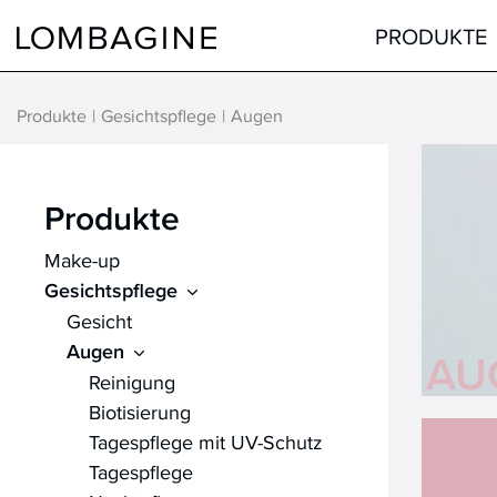
Springe zum Inhalt
PRODUKTE
Produkte
Gesichtspflege
Augen
Teint
Gesicht
Augen
Augen
Produkte
Lippen
Lippen
Make-up
Haare
Hals & Dekolleté
Gesichtspflege
alle Produkte
Männer
Gesicht
Hilfsmittel
Augen
AU
Reinigung
alle Produkte
Biotisierung
Tagespflege mit UV-Schutz
Tagespflege