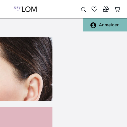
Anmelden
Pinsel Gesicht
Gesicht, Körper
Pinsel Augen
Füße, Hände
Pinsel Lippen
Haare
Pinsel Sets
Täschchen
Pinsel Reinigung
Spiegel
alle Pinsel
Reisen
Schwämmchen
Handtücher, Bademäntel
Sonstiges