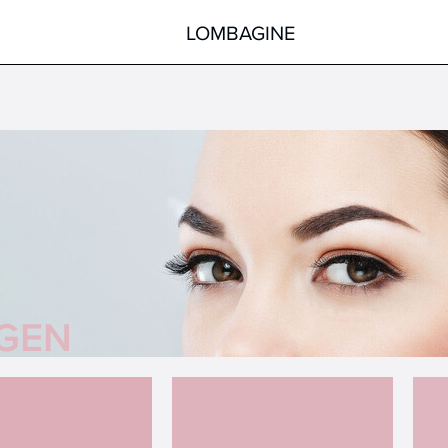
LOMBAGINE
Körper
Gesicht
Hände
Körper
Füße
Pflege nach der Sonne
Hilfsmittel
Spezialprodukte
alle Produkte
alle Produkte
GEN