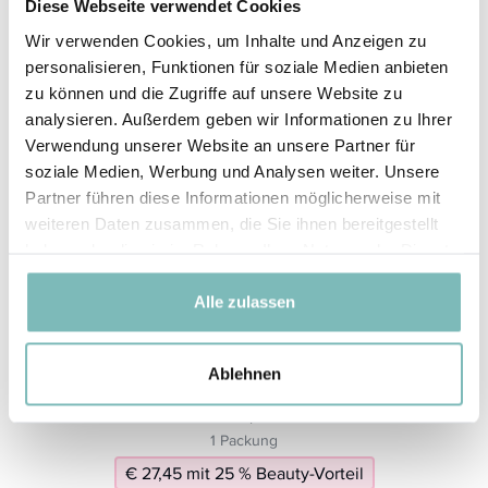
Diese Webseite verwendet Cookies
€ 36,60
Wir verwenden Cookies, um Inhalte und Anzeigen zu
1 Packung
personalisieren, Funktionen für soziale Medien anbieten
€ 27,45 mit 25 % Beauty-Vorteil
zu können und die Zugriffe auf unsere Website zu
analysieren. Außerdem geben wir Informationen zu Ihrer
Verwendung unserer Website an unsere Partner für
soziale Medien, Werbung und Analysen weiter. Unsere
Partner führen diese Informationen möglicherweise mit
weiteren Daten zusammen, die Sie ihnen bereitgestellt
haben oder die sie im Rahmen Ihrer Nutzung der Dienste
gesammelt haben.
Alle zulassen
Ablehnen
elegant bamboo socks bright colours 39-43
€ 36,60
1 Packung
€ 27,45 mit 25 % Beauty-Vorteil