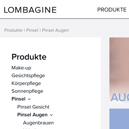
Springe zum Inhalt
PRODUKTE
Produkte
Pinsel
Pinsel Augen
Teint
Gesicht
Augen
Augen
Produkte
Lippen
Lippen
Make-up
Haare
Hals & Dekolleté
Gesichtspflege
alle Produkte
Männer
Körperpflege
Hilfsmittel
Sonnenpflege
AU
Pinsel
alle Produkte
Pinsel Gesicht
Pinsel Augen
Augenbrauen