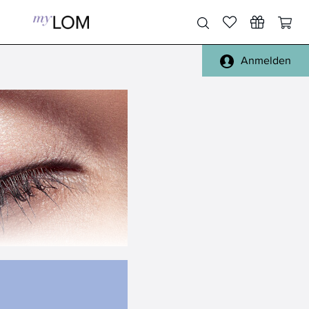
Anmelden
Pinsel Gesicht
Gesicht, Körper
Pinsel Augen
Füße, Hände
Pinsel Lippen
Haare
Pinsel Sets
Täschchen
Pinsel Reinigung
Spiegel
alle Pinsel
Reisen
Schwämmchen
Handtücher, Bademäntel
Sonstiges