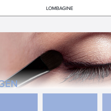
LOMBAGINE
Körper
Gesicht
Hände
Körper
Füße
Pflege nach der Sonne
Hilfsmittel
Spezialprodukte
alle Produkte
alle Produkte
GEN