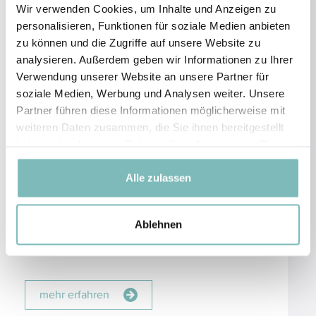
Wir verwenden Cookies, um Inhalte und Anzeigen zu
präziser, kontrollierter und gleichmäßiger
personalisieren, Funktionen für soziale Medien anbieten
auftragen.
zu können und die Zugriffe auf unsere Website zu
Sie helfen dabei, Produkte nahtlos zu
analysieren. Außerdem geben wir Informationen zu Ihrer
verblenden und sorgen so für ein glattes und
Verwendung unserer Website an unsere Partner für
natürliches Aussehen.
soziale Medien, Werbung und Analysen weiter. Unsere
Partner führen diese Informationen möglicherweise mit
Taklon-Haare sind eine hervorragende Wahl für
weiteren Daten zusammen, die Sie ihnen bereitgestellt
Kosmetikpinsel. Sie bieten eine Kombination
haben oder die sie im Rahmen Ihrer Nutzung der Dienste
aus Weichheit, Präzision, Hygiene und
gesammelt haben.
Vielseitigkeit.
Alle zulassen
Taklon ist eine gebräuchliche Bezeichnung für
Haare aus innovativen Kunststoffen. Sie bilden
Ablehnen
eine perfekte, vegane Alternative zu
Tierhaaren.
mehr erfahren