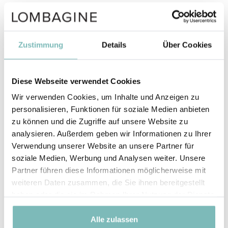
Wo finde ich die Datenschutz-Hinweise und
Widerrufsbedingungen?
Ist ein Versand ins Ausland möglich?
Zustimmung
Details
Über Cookies
Kann ich nachträglich meine Lieferadresse
ändern?
Diese Webseite verwendet Cookies
Wir verwenden Cookies, um Inhalte und Anzeigen zu
Wie erhalte ich meine Rechnung?
personalisieren, Funktionen für soziale Medien anbieten
zu können und die Zugriffe auf unsere Website zu
Wie kann ich sehen, wo sich mein Paket aufhält?
analysieren. Außerdem geben wir Informationen zu Ihrer
Verwendung unserer Website an unsere Partner für
Kann ich meine Bestellungen online einsehen?
soziale Medien, Werbung und Analysen weiter. Unsere
Partner führen diese Informationen möglicherweise mit
Wie ändere ich meine Lieferanschrift?
weiteren Daten zusammen, die Sie ihnen bereitgestellt
haben oder die sie im Rahmen Ihrer Nutzung der Dienste
Was passiert, wenn ich bei der Lieferung nicht zu
gesammelt haben.
Hause bin?
Alle zulassen