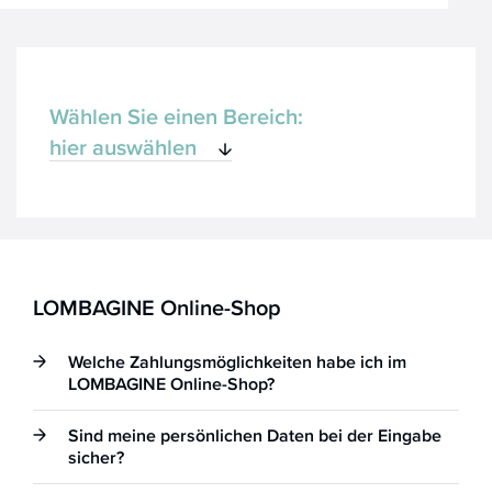
Wählen Sie einen Bereich:
hier auswählen
LOMBAGINE
Online-Shop
Produkte
Preise, Kosten,
LOMBAGINE Online-Shop
Rechnung
Bestellung,
Welche Zahlungsmöglichkeiten habe ich im
Lieferung
LOMBAGINE Online-Shop?
Retoure,
Sind meine persönlichen Daten bei der Eingabe
Reklamation,
sicher?
Widerruf