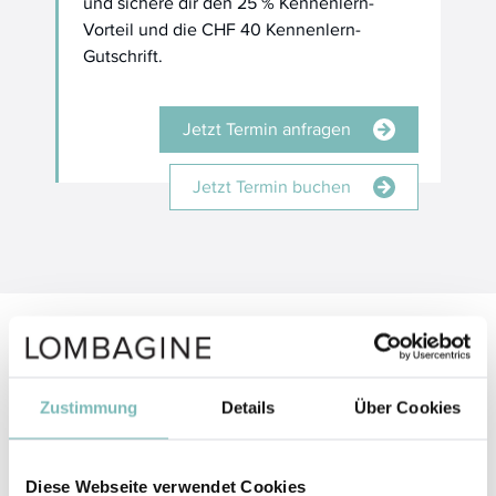
und sichere dir den 25 % Kennenlern-
Vorteil und die CHF 40 Kennenlern-
Gutschrift.
Jetzt Termin anfragen
Jetzt Termin buchen
Warum so viele Kundinnen LOMBAGINE
vertrauen
Zustimmung
Details
Über Cookies
Qualität, Wirksamkeit und echte Ergebnisse: LOMBAGINE
überzeugt seit Jahren tausende Kundinnen. Hier ein
Diese Webseite verwendet Cookies