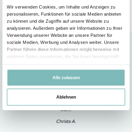
Einblick in ihre persönlichen Erfahrungen.
Wir verwenden Cookies, um Inhalte und Anzeigen zu
personalisieren, Funktionen für soziale Medien anbieten
zu können und die Zugriffe auf unsere Website zu
analysieren. Außerdem geben wir Informationen zu Ihrer
Verwendung unserer Website an unsere Partner für
soziale Medien, Werbung und Analysen weiter. Unsere
Partner führen diese Informationen möglicherweise mit
Persönliche Beratung und gute
weiteren Daten zusammen, die Sie ihnen bereitgestellt
Produkte sind mir sehr wichtig
haben oder die sie im Rahmen Ihrer Nutzung der Dienste
Ich finde die persönliche Beratung
gesammelt haben.
super, ich werde bei Problemen und
Alle zulassen
Fragen rundum sehr gut betreut. Ich
vertrage die Produkte sehr gut und
meine Haut fühlt sich gut an. Ich fühle
Ablehnen
mich mit den Pflegeprodukten einfach
wohl.
Christa A.