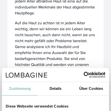
jedem Alter attraktive Haut ist eine auf die
individuellen Merkmale der Haut abgestimmte
Hautpflege.
Auf die Haut zu achten ist in jedem Alter
wichtig, denn wir können sie ein Leben lang
nicht tauschen, auch dann nicht, wenn sie uns
nicht mehr gefällt oder Probleme bereitet.
Gerne analysiere ich Ihr Hautbild und
empfehle Ihnen eine Auswahl der für Sie
bedarfsgerechten Produkte. Sie sind von
höchster Qualität und werden von unseren
Kunden exzellent bewertet.
Die passenden Produkte können Sie gerne im
Rahmen eines unverbindlichen und
Zustimmung
Details
Über Cookies
kostenlosen Kennenlerntermins, in privater,
ungestörter Atmosphäre testen und
anwenden.
Diese Webseite verwendet Cookies