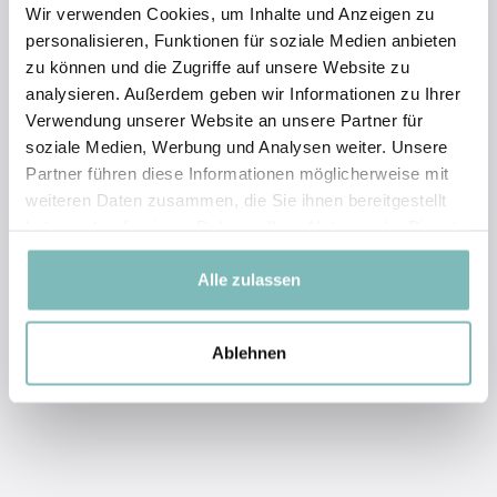
Gerne nehme ich mir Zeit für Sie!
Wir verwenden Cookies, um Inhalte und Anzeigen zu
personalisieren, Funktionen für soziale Medien anbieten
zu können und die Zugriffe auf unsere Website zu
analysieren. Außerdem geben wir Informationen zu Ihrer
Verwendung unserer Website an unsere Partner für
soziale Medien, Werbung und Analysen weiter. Unsere
Partner führen diese Informationen möglicherweise mit
weiteren Daten zusammen, die Sie ihnen bereitgestellt
haben oder die sie im Rahmen Ihrer Nutzung der Dienste
gesammelt haben.
Jetzt kostenlosen
Alle zulassen
Kennenlerntermin anfragen
Ablehnen
JETZT KOSTENLOS ANFRAGEN