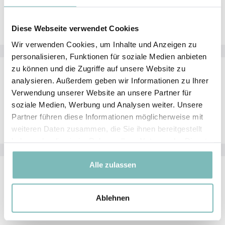
Sie das
hairband
einfach wie einen Armreifen auf Ihr
Handgelenk.
Diese Webseite verwendet Cookies
Wir verwenden Cookies, um Inhalte und Anzeigen zu
personalisieren, Funktionen für soziale Medien anbieten
zu können und die Zugriffe auf unsere Website zu
analysieren. Außerdem geben wir Informationen zu Ihrer
Reinigung
Verwendung unserer Website an unsere Partner für
Bei Bedarf können Sie die
hairbands
mit warmem
soziale Medien, Werbung und Analysen weiter. Unsere
Wasser und einer milden Seife waschen.
Partner führen diese Informationen möglicherweise mit
weiteren Daten zusammen, die Sie ihnen bereitgestellt
haben oder die sie im Rahmen Ihrer Nutzung der Dienste
gesammelt haben.
Alle zulassen
Aufbewahrung
Ablehnen
Die
hairbands
können
an jedem trockenen Ort
aufbewahrt werden.