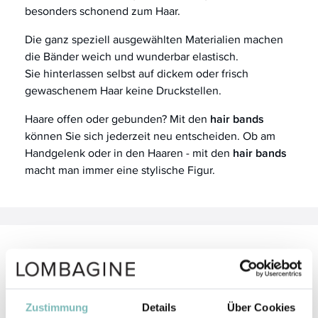
besonders schonend zum Haar.
Die ganz speziell ausgewählten Materialien machen
die Bänder weich und wunderbar elastisch.
Sie hinterlassen selbst auf dickem oder frisch
gewaschenem Haar keine Druckstellen.
Haare offen oder gebunden? Mit den
hair bands
können Sie sich jederzeit neu entscheiden. Ob am
Handgelenk oder in den Haaren - mit den
hair bands
macht man immer eine stylische Figur.
Anwendung
Drehen Sie die
hairbands
mehrmals um die Haare
Zustimmung
Details
Über Cookies
und fixieren Sie so Ihren Zopf/Knoten oder schieben