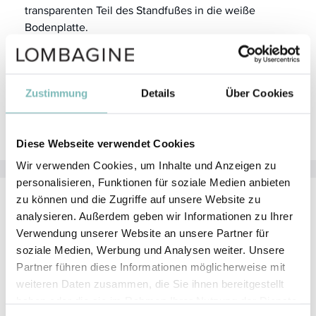
transparenten Teil des Standfußes in die weiße
Bodenplatte.
Anschließend können Sie den Spiegel auf die runde
Kugel des Standfußes stecken.
Durch den 360° Kugelkopf können Sie nun den
Zustimmung
Details
Über Cookies
Spiegel sowohl in der Höhe als auch im Winkel so
anpassen, dass er perfekt passt.
Diese Webseite verwendet Cookies
Wir verwenden Cookies, um Inhalte und Anzeigen zu
personalisieren, Funktionen für soziale Medien anbieten
zu können und die Zugriffe auf unsere Website zu
Reinigung
analysieren. Außerdem geben wir Informationen zu Ihrer
Verwendung unserer Website an unsere Partner für
Von Zeit zu Zeit können Sie den Spiegel – so wie Sie
soziale Medien, Werbung und Analysen weiter. Unsere
das von anderen Spiegeln gewohnt sind – mit einem
Partner führen diese Informationen möglicherweise mit
haushaltsüblichen Reinigungsprodukt oder einem
weiteren Daten zusammen, die Sie ihnen bereitgestellt
speziellen Fensterputzmittel reinigen.
haben oder die sie im Rahmen Ihrer Nutzung der Dienste