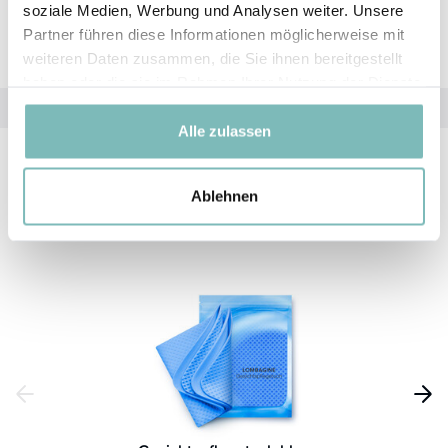
erneut verwenden.
soziale Medien, Werbung und Analysen weiter. Unsere
Partner führen diese Informationen möglicherweise mit
weiteren Daten zusammen, die Sie ihnen bereitgestellt
haben oder die sie im Rahmen Ihrer Nutzung der Dienste
gesammelt haben.
Alle zulassen
Weitere Produkte
Ablehnen