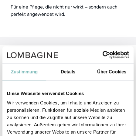
Für eine Pflege, die nicht nur wirkt – sondern auch
perfekt angewendet wird.
Anwendung
Zustimmung
Details
Über Cookies
Führen Sie den
precision spatula
sanft durch die
Textur und entnehmen Sie eine kleine,
bedarfsgerechte Menge. Tragen Sie das Produkt
Diese Webseite verwendet Cookies
anschließend wie gewohnt mit den Fingern auf die
gereinigte Haut auf.
Wir verwenden Cookies, um Inhalte und Anzeigen zu
personalisieren, Funktionen für soziale Medien anbieten
Reinigen Sie den Spatel nach jeder Anwendung mit
zu können und die Zugriffe auf unsere Website zu
warmem Wasser und einem milden Reinigungsmittel
analysieren. Außerdem geben wir Informationen zu Ihrer
und lassen Sie ihn vollständig trocknen, bevor Sie ihn
Verwendung unserer Website an unsere Partner für