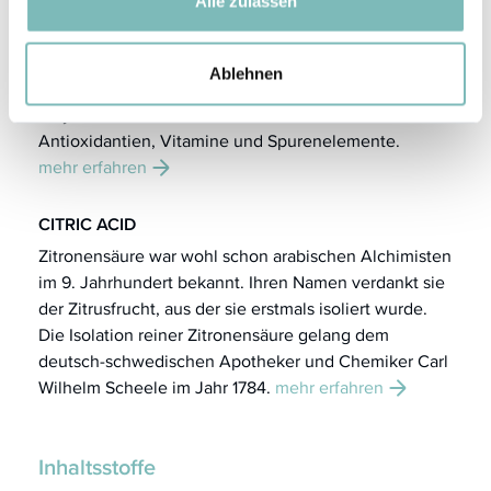
ALOE BARBADENSIS LEAF JUICE
Alle zulassen
ALOE BARBADENSIS LEAF JUICE, der Pflanzensaft
der Aloe vera-Blätter, besitzt eine große Bandbreite
Ablehnen
wirksamer Inhaltsstoffe, darunter Enzyme,
Polysaccharide, essentielle Aminosäuren,
Antioxidantien, Vitamine und Spurenelemente.
mehr erfahren
CITRIC ACID
Zitronensäure war wohl schon arabischen Alchimisten
im 9. Jahrhundert bekannt. Ihren Namen verdankt sie
der Zitrusfrucht, aus der sie erstmals isoliert wurde.
Die Isolation reiner Zitronensäure gelang dem
deutsch-schwedischen Apotheker und Chemiker Carl
Wilhelm Scheele
im Jahr 1784.
mehr erfahren
Inhaltsstoffe