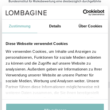
Bundesinstitut für Risikobewertung eine diesbezüglich durchgeführte
Studie zu aluminiumhaltigen Antitranspirantien, die zu folgendem
Ergebnis kam:
„
Gesundheitliche Beeinträchtigungen durch den regelmäßigen
Zustimmung
Details
Über Cookies
Gebrauch von aluminiumchlorohydrathaltigen Antitranspirantien sind
nach gegenwärtigem wissenschaftlichem Kenntnisstand
unwahrscheinlich
. Bei der Risikobewertung von Aluminium ist es
Diese Webseite verwendet Cookies
jedoch grundsätzlich wichtig, die Gesamtaufnahme über die
Wir verwenden Cookies, um Inhalte und Anzeigen zu
verschiedenen Eintragspfade wie Lebensmittel oder aluminiumhaltige
personalisieren, Funktionen für soziale Medien anbieten
Produkte für den Lebensmittelkontakt zu betrachten.
Der Beitrag von
zu können und die Zugriffe auf unsere Website zu
aluminiumhaltigen Antitranspirantien zur Gesamtbelastung mit
analysieren. Außerdem geben wir Informationen zu Ihrer
Aluminium ist aber deutlich geringer, als bisher angenommen.
“
Verwendung unserer Website an unsere Partner für
soziale Medien, Werbung und Analysen weiter. Unsere
Partner führen diese Informationen möglicherweise mit
weiteren Daten zusammen, die Sie ihnen bereitgestellt
haben oder die sie im Rahmen Ihrer Nutzung der Dienste
Aktivstoffe
gesammelt haben.