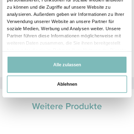
Ein sanftes Andrücken sorgt für eine gute Verbindung
zu können und die Zugriffe auf unsere Website zu
mit der Oberfläche – und schon ist die Flasche
analysieren. Außerdem geben wir Informationen zu Ihrer
individuell gestaltet!
Verwendung unserer Website an unsere Partner für
soziale Medien, Werbung und Analysen weiter. Unsere
Ob ein einzelnes Motiv oder eine fröhliche Mischung
Partner führen diese Informationen möglicherweise mit
– die Sticker lassen sich nach Belieben kombinieren
weiteren Daten zusammen, die Sie ihnen bereitgestellt
und machen jedes Duschgel zu einem einzigartigen
haben oder die sie im Rahmen Ihrer Nutzung der Dienste
Hingucker.
gesammelt haben.
Alle zulassen
Ablehnen
Weitere Produkte