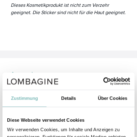
Dieses Kosmetikprodukt ist nicht zum Verzehr
geeignet. Die Sticker sind nicht für die Haut geeignet.
Anwendung
Damit die Sticker optimal haften, sollte die Oberfläche
der Duschgelflasche sauber und trocken sein.
Zustimmung
Details
Über Cookies
Aus der pinken Auswahl an fröhlichen Motiven
einfach den Lieblingssticker wählen, vorsichtig vom
Diese Webseite verwendet Cookies
Trägerpapier lösen und an der gewünschten Stelle
platzieren.
Wir verwenden Cookies, um Inhalte und Anzeigen zu
personalisieren, Funktionen für soziale Medien anbieten