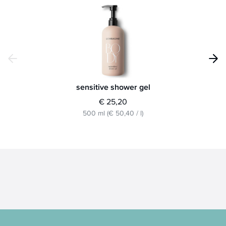
sensitive shower gel
€ 25,20
500 ml
(
€ 50,40
/
l
)