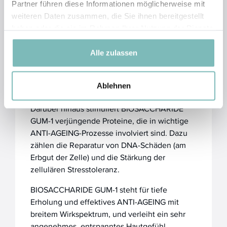
Partner führen diese Informationen möglicherweise mit
von Hyaluronsäure in Oberhaut und Lederhaut,
weiteren Daten zusammen, die Sie ihnen bereitgestellt
und verbessert so den Feuchtigkeitsgehalt
haben oder die sie im Rahmen Ihrer Nutzung der Dienste
dieser Hautschichten nachhaltig.
gesammelt haben.
BIOSACCHARIDE GUM-1 fördert die Kollagen-
Alle zulassen
Synthese, was dazu beiträgt, nachlassende
Hautstrukturen zu stärken und zu straffen, und
Ablehnen
die Spannkraft zu verbessern.
Darüber hinaus stimuliert BIOSACCHARIDE
GUM-1 verjüngende Proteine, die in wichtige
ANTI-AGEING-Prozesse involviert sind. Dazu
zählen die Reparatur von DNA-Schäden (am
Erbgut der Zelle) und die Stärkung der
zellulären Stresstoleranz.
BIOSACCHARIDE GUM-1 steht für tiefe
Erholung und effektives ANTI-AGEING mit
breitem Wirkspektrum, und verleiht ein sehr
angenehmes, entspanntes Hautgefühl.