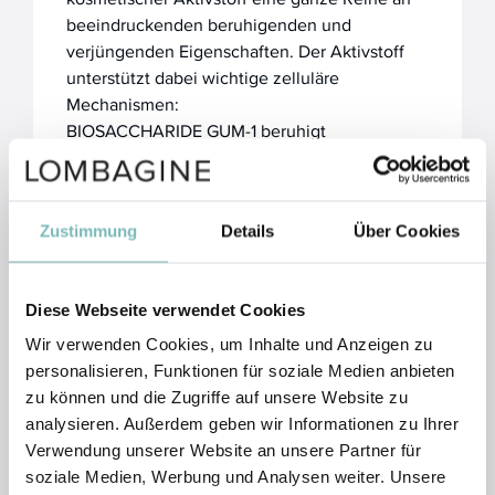
beeindruckenden beruhigenden und
verjüngenden Eigenschaften. Der Aktivstoff
unterstützt dabei wichtige zelluläre
Mechanismen:
BIOSACCHARIDE GUM-1 beruhigt
überschießende, unangenehme Reaktionen
der Haut, die durch Einwirkung äußerer Reize
hervorgerufen werden und eine erhöhte
Zustimmung
Details
Über Cookies
Ausschüttung von Signalstoffen auslösen.
Missempfindungen lassen innerhalb weniger
Minuten schnell und deutlich spürbar nach.
Diese Webseite verwendet Cookies
Zusätzlich fördert BIOSACCHARIDE GUM-1 die
Wir verwenden Cookies, um Inhalte und Anzeigen zu
Erneuerung und Restrukturierung der
personalisieren, Funktionen für soziale Medien anbieten
Oberhaut (Epidermis) sowie die Regeneration
zu können und die Zugriffe auf unsere Website zu
der schützenden Hautbarriere.
analysieren. Außerdem geben wir Informationen zu Ihrer
Verwendung unserer Website an unsere Partner für
BIOSACCHARIDE GUM-1 steigert die
soziale Medien, Werbung und Analysen weiter. Unsere
Biosynthese (also die hauteigene Herstellung)