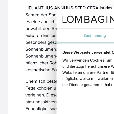
HELIANTHUS ANNUUS SEED CERA ist das nat
Samen der Sonnenblume umhüllt und schützt. 
es eine ähnliche Funktion wie eine feine, sc
bewahrt den Samen vor Austrocknung, Tem
äußeren Einflüssen – Eigenschaften, die auc
Zustimmung
besonders geschätzt werden. Das Wachs wi
Sonnenblumensamen gewonnen, meist als 
Diese Webseite verwendet 
Sonnenblumenölherstellung, und gilt daher a
Wir verwenden Cookies, um I
pflanzlicher Rohstoff, der die natürliche Schu
und die Zugriffe auf unsere 
kosmetische Formulierungen überträgt.
Website an unsere Partner fü
möglicherweise mit weiteren
Chemisch besteht Sonnenblumenwachs aus l
der Dienste gesammelt habe
Fettalkoholen und Wachsestern, die ihm sei
verleihen. Diese Komponenten bilden auf de
atmungsaktiven Film, der hilft, den transepi
Feuchtigkeitsverlust zu reduzieren, ohne d