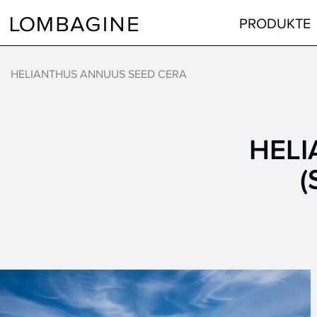
Springe zum Inhalt
PRODUKTE
HELIANTHUS ANNUUS SEED CERA
Teint
Gesicht
Augen
Augen
HELI
Lippen
Lippen
Haare
Hals & Dekolleté
alle Produkte
Männer
Hilfsmittel
alle Produkte