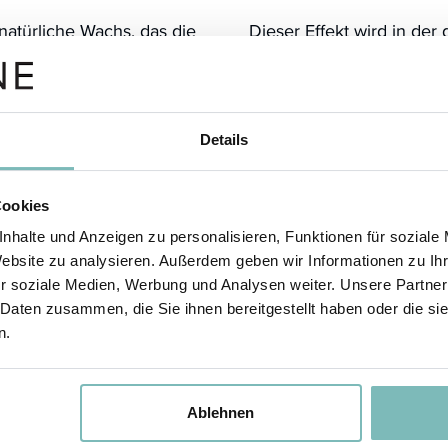
ürliche Wachs, das die
Dieser Effekt wird in der
In der Pflanze erfüllt
gepresstem Puder, sehr g
hützende Hülle: Es
gleichmäßiger mit dem Te
peraturwechseln und
sich besonders fein und 
h in der Hautpflege
Details
Darüber hinaus trägt
rd aus
samtigen, gepflegten Hau
Nebenprodukt der
Cookies
geglättet, kleine Trocken
ls nachhaltiger,
erscheinen, und der Tein
nhalte und Anzeigen zu personalisieren, Funktionen für soziale
tzstrategie der Pflanze in
Anders als viele schwerer
Website zu analysieren. Außerdem geben wir Informationen zu I
r soziale Medien, Werbung und Analysen weiter. Unsere Partner
komfortables Hautgefühl,
 Daten zusammen, die Sie ihnen bereitgestellt haben oder die s
angkettigen Fettsäuren,
trockene oder empfindlich
n.
ne besondere Struktur
Unterstützung der Hautba
r Haut einen feinen,
SONNENBLUMENWACHS ver
dermalen
Ablehnen
Texturen, Stabilität und 
ie Haut zu beschweren
kosmetischen Formulieru