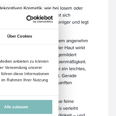
 dekorativen Kosmetik, wie bei losem oder
eschätzt. Der Puder verbindet sich
int, staubt beim Auftragen weniger und legt
ebenmäßig auf die Haut.
Über Cookies
 SONNENBLUMENWACHS zu einem angenehm
tgefühl bei. Die Oberfläche der Haut wirkt
heitsfältchen können optisch gemildert
t gewinnt an Weichheit und Ebenmäßigkeit.
 Medien anbieten zu können
e Wachse hinterlässt es dabei ein leichtes,
hrer Verwendung unserer
 führen diese Informationen
 das die Haut nicht beschwert. Gerade
ie im Rahmen Ihrer Nutzung
e Haut profitiert von dieser sanften
rriere.
bindet auf elegante Weise feine
Alle zulassen
hautpflegende Eigenschaften. Es verleiht
ngen Struktur und Geschmeidigkeit – und