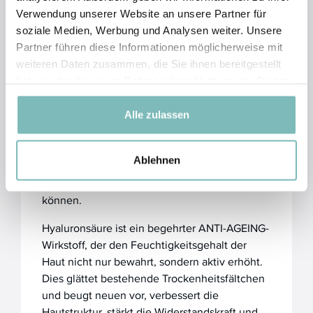
Verwendung unserer Website an unsere Partner für
Als Aktivstoff in kosmetischen Produkten wirkt
soziale Medien, Werbung und Analysen weiter. Unsere
Hyaluronsäure je nach Molekülgröße mit
Partner führen diese Informationen möglicherweise mit
Soforteffekt an der Oberfläche (hochmolekular)
weiteren Daten zusammen, die Sie ihnen bereitgestellt
oder langanhaltender in tieferen Schichten der
haben oder die sie im Rahmen Ihrer Nutzung der Dienste
Oberhaut (niedermolekular oder noch kleiner =
gesammelt haben.
oligomolekular). Je nach gewünschter
Alle zulassen
Wirkungsweise ist eine entsprechende
Kombination sinnvoll. Neben der eigenen
Aktivität kann Hyaluronsäure zusätzlich dazu
Ablehnen
beitragen, dass weitere wasserlösliche
Wirkstoffe besser aufgenommen werden
können.
Hyaluronsäure ist ein begehrter ANTI-AGEING-
Wirkstoff, der den Feuchtigkeitsgehalt der
Haut nicht nur bewahrt, sondern aktiv erhöht.
Dies glättet bestehende Trockenheitsfältchen
und beugt neuen vor, verbessert die
Hautstruktur, stärkt die Widerstandskraft und