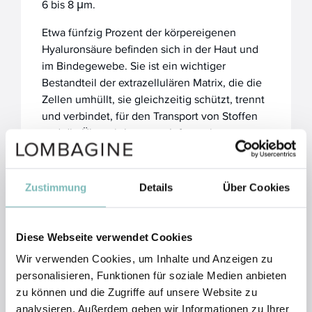
6 bis 8 μm.
Etwa fünfzig Prozent der körpereigenen
Hyaluronsäure befinden sich in der Haut und
im Bindegewebe. Sie ist ein wichtiger
Bestandteil der extrazellulären Matrix, die die
Zellen umhüllt, sie gleichzeitig schützt, trennt
und verbindet, für den Transport von Stoffen
und die Übermittlung von Informationen sorgt.
Hyaluronsäure vermittelt eine hohe
Feuchtigkeitsbindung und schenkt Elastizität.
Zusätzlich dient sie als Radikalfänger, beruhigt
Zustimmung
Details
Über Cookies
entzündliche Reaktionen, trägt zur
Wundheilung und zum Schutz vor UV-Strahlen
bei, stärkt die Hautbarriere, glättet die Haut
Diese Webseite verwendet Cookies
und verleiht ein frisches, ebenmäßiges,
Wir verwenden Cookies, um Inhalte und Anzeigen zu
strahlendes Erscheinungsbild. Mit
personalisieren, Funktionen für soziale Medien anbieten
zunehmendem Alter nimmt der Anteil an
zu können und die Zugriffe auf unsere Website zu
Hyaluronsäure im Körper ganz erheblich ab.
analysieren. Außerdem geben wir Informationen zu Ihrer