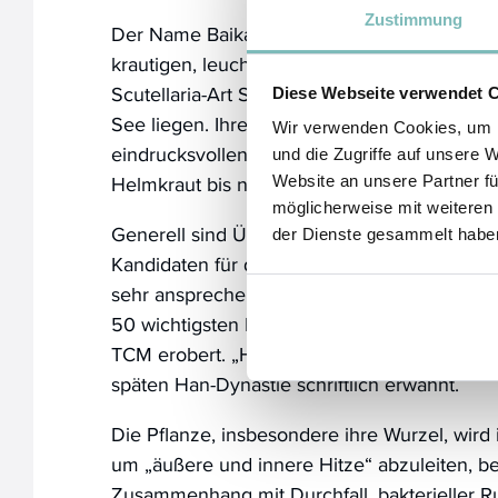
Zustimmung
Der Name Baikal-Helmkraut lässt schon erah
krautigen, leuchtend dunkelblau blühenden, 
Scutellaria-Art Sibirien sein muss, wo auch B
Diese Webseite verwendet 
See liegen. Ihre Winterhärte bewegt sich en
Wir verwenden Cookies, um I
eindrucksvollen -23°C bis -28°C. Von Sibirien
und die Zugriffe auf unsere 
Helmkraut bis nach China ausgebreitet.
Website an unsere Partner fü
möglicherweise mit weiteren
Generell sind Überlebenskünstler immer auc
der Dienste gesammelt habe
Kandidaten für die Medizin. In diesem Fall ha
sehr ansprechende Pflanze, ein Lippenblütle
50 wichtigsten Heilkräutern der Traditionel
TCM erobert. „Huang Qin“ wurde bereits vor
späten Han-Dynastie schriftlich erwähnt.
Die Pflanze, insbesondere ihre Wurzel, wird
um „äußere und innere Hitze“ abzuleiten, be
Zusammenhang mit Durchfall, bakterieller Ru