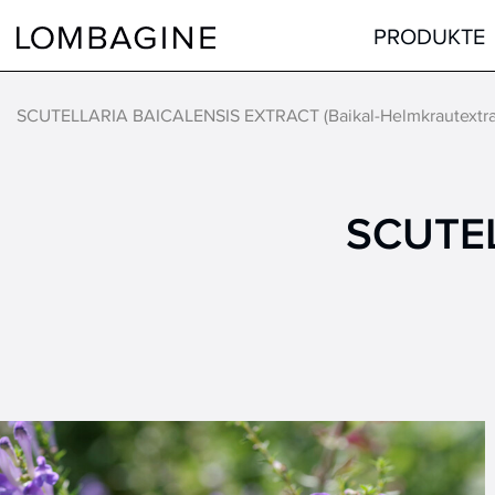
Springe zum Inhalt
PRODUKTE
SCUTELLARIA BAICALENSIS EXTRACT (Baikal-Helmkrautextra
Teint
Gesicht
Augen
Augen
SCUTE
Lippen
Lippen
Haare
Hals & Dekolleté
alle Produkte
Männer
Hilfsmittel
alle Produkte