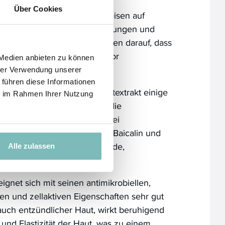
Über Cookies
gehen unter anderem Hinweisen auf
bei Hepatitis B, Krebserkrankungen und
ankungen nach oder Hinweisen darauf, dass
er Pflanze auch Hautzellen vor
 Medien anbieten zu können
schützen können.
hrer Verwendung unserer
 führen diese Informationen
ndung hält Baikal-Helmkrautextrakt einige
ie im Rahmen Ihrer Nutzung
aften bereit. Gut belegt ist die
gegen Bakterien, Viren und bei
haltenen Flavonoide, darunter Baicalin und
idative, entzündungshemmende,
Alle zulassen
higende Eigenschaften.
eignet sich mit seinen antimikrobiellen,
den und zellaktiven Eigenschaften sehr gut
 auch entzündlicher Haut, wirkt beruhigend
 und Elastizität der Haut, was zu einem