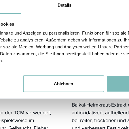
Details
nen, dass die Heimat der
Neuere Untersuchungen 
sehr kälteresistenten
mögliche Einsatzgebiete 
aikal-Gebirge und Baikal-
neurodegenerativen Erkr
Cookies
tsprechend bei
bestimmte Inhaltsstoffe d
nhalte und Anzeigen zu personalisieren, Funktionen für soziale
 aus hat sich das Baikal-
Alterungserscheinungen 
Website zu analysieren. Außerdem geben wir Informationen zu I
r soziale Medien, Werbung und Analysen weiter. Unsere Partner
Für die kosmetische Anwe
 Daten zusammen, die Sie ihnen bereitgestellt haben oder die s
h interessante
sehr interessante Eigensch
n.
t sich die auch optisch
antimikrobielle Wirkung (
r, einen Platz unter den
Pilzinfektionen). Die ent
len Chinesischen Medizin
Wogonin besitzen antiox
Ablehnen
 fast 2000 Jahren in der
antiallergische und beru
Baikal-Helmkraut-Extrakt 
 in der TCM verwendet,
antioxidativen, aufhellen
ispielsweise im
bei reifer, trockener und
hr, Gelbsucht, Fieber,
und verbessert Festigkeit