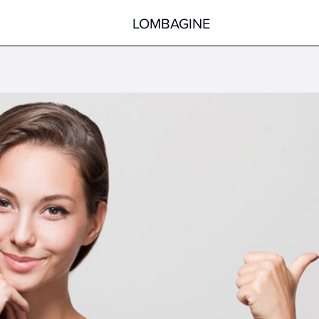
LOMBAGINE
Körper
Gesicht
Hände
Körper
Füße
Pflege nach der Sonne
Hilfsmittel
Spezialprodukte
alle Produkte
alle Produkte