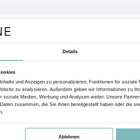
re Fragen zum Thema Bes
rung
Details
Cookies
 ist die Lieferzeit nach meiner Bestellung?
nhalte und Anzeigen zu personalisieren, Funktionen für soziale
Website zu analysieren. Außerdem geben wir Informationen zu I
em Paketdienst wird meine Bestellung geliefert?
r soziale Medien, Werbung und Analysen weiter. Unsere Partner
 Daten zusammen, die Sie ihnen bereitgestellt haben oder die s
ich die Datenschutz-Hinweise und Widerrufsbedingunge
n.
nachträglich meine Lieferadresse ändern?
Ablehnen
te ich meine Rechnung?