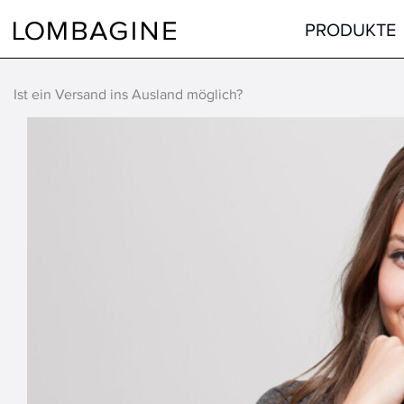
Springe zum Inhalt
PRODUKTE
Ist ein Versand ins Ausland möglich?
Teint
Gesicht
Augen
Augen
Lippen
Lippen
Haare
Hals & Dekolleté
alle Produkte
Männer
Hilfsmittel
alle Produkte