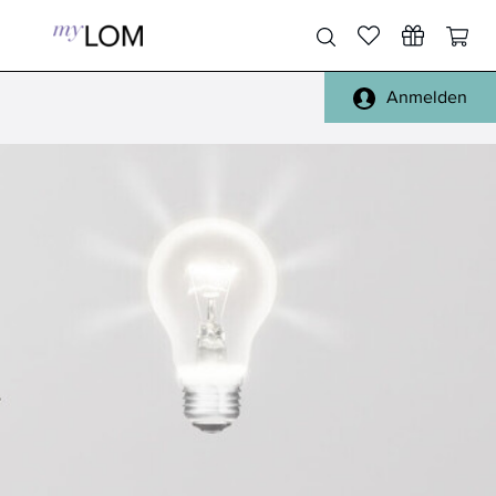
Anmelden
Pinsel Gesicht
Gesicht, Körper
Pinsel Augen
Füße, Hände
Pinsel Lippen
Haare
Pinsel Sets
Täschchen
Pinsel Reinigung
Spiegel
alle Pinsel
Reisen
Schwämmchen
Handtücher, Bademäntel
Sonstiges