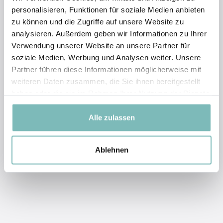
Mail bestellen?
personalisieren, Funktionen für soziale Medien anbieten
zu können und die Zugriffe auf unsere Website zu
Wie funktioniert der Bestellvorgang
im LOMBAGINE Online-Shop?
analysieren. Außerdem geben wir Informationen zu Ihrer
Verwendung unserer Website an unsere Partner für
Kann ich bei meinem LOMBAGINE
soziale Medien, Werbung und Analysen weiter. Unsere
Berater vor Ort, meine Bestellung
Partner führen diese Informationen möglicherweise mit
abholen?
weiteren Daten zusammen, die Sie ihnen bereitgestellt
haben oder die sie im Rahmen Ihrer Nutzung der Dienste
Wird der Vertragstext nach einer
gesammelt haben.
abgeschlossenen Bestellung
Alle zulassen
gespeichert?
Ablehnen