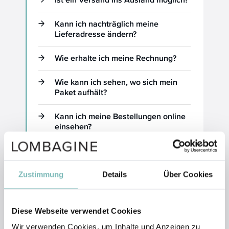
Kann ich nachträglich meine
Lieferadresse ändern?
Wie erhalte ich meine Rechnung?
Wie kann ich sehen, wo sich mein
Paket aufhält?
Kann ich meine Bestellungen online
einsehen?
Wie ändere ich meine
Lieferanschrift?
Zustimmung
Details
Über Cookies
Was passiert, wenn ich bei der
Lieferung nicht zu Hause bin?
Diese Webseite verwendet Cookies
Kann ich auch telefonisch oder per
Wir verwenden Cookies, um Inhalte und Anzeigen zu