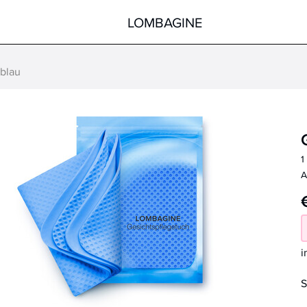
LOMBAGINE
 blau
Körper
Gesicht
Hände
Körper
Füße
Pflege nach der Sonne
1
Hilfsmittel
Spezialprodukte
A
alle Produkte
alle Produkte
i
S