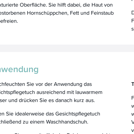
kturierte Oberfläche. Sie hilft dabei, die Haut von
D
estorbenen Hornschüppchen, Fett und Feinstaub
F
efreien.
s
nwendung
chfeuchten Sie vor der Anwendung das
T
ichtspflegetuch ausreichend mit lauwarmem
F
ser und drücken Sie es danach kurz aus.
w
en Sie idealerweise das Gesichtspflegetuch
w
chließend zu einem Waschhandschuh.
V
v