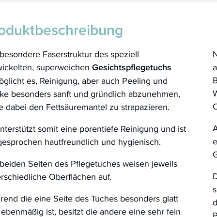
oduktbeschreibung
besondere Faserstruktur des speziell
N
wickelten, superweichen
Gesichtspflegetuchs
a
B
glicht es, Reinigung, aber auch Peeling und
W
ke besonders sanft und gründlich abzunehmen,
 dabei den Fettsäuremantel zu strapazieren.
A
nterstützt somit eine porentiefe Reinigung und ist
e
gesprochen hautfreundlich und hygienisch.
G
beiden Seiten des Pflegetuches weisen jeweils
D
rschiedliche Oberflächen auf.
s
end die eine Seite des Tuches besonders glatt
d
ebenmäßig ist, besitzt die andere eine sehr fein
P