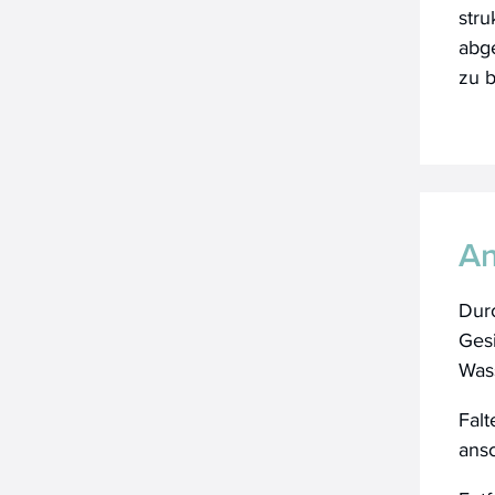
stru
abg
zu b
A
Dur
Ges
Was
Falt
ans