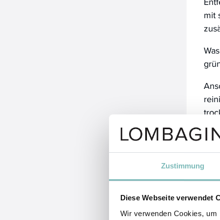
Entf
mit 
zus
Was
grü
Ans
rei
troc
Zustimmung
Diese Webseite verwendet 
Wir verwenden Cookies, um I