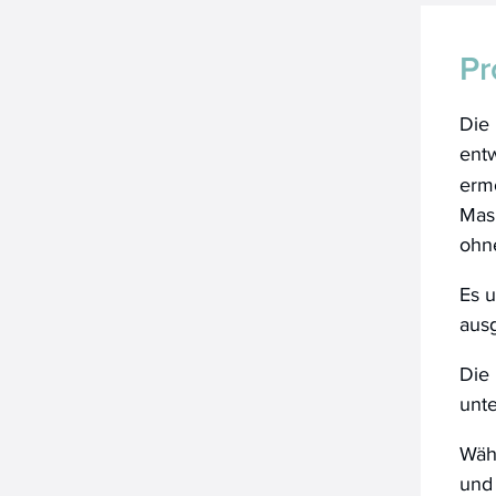
Pr
Die 
ent
ermö
Mas
ohne
Es u
aus
Die 
unte
Währ
und 