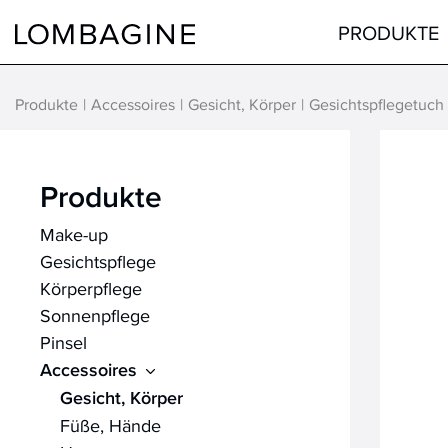
Springe zum Inhalt
PRODUKTE
Produkte
Accessoires
Gesicht, Körper
Gesichtspflegetuch
Teint
Gesicht
Augen
Augen
Produkte
Lippen
Lippen
Make-up
Haare
Hals & Dekolleté
Gesichtspflege
alle Produkte
Männer
Körperpflege
Hilfsmittel
Sonnenpflege
Pinsel
alle Produkte
Accessoires
Gesicht, Körper
Füße, Hände