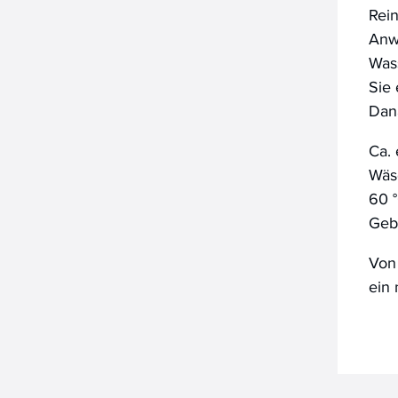
Rein
Anw
Wass
Sie 
Dana
Ca. 
Wäs
60 
Gebe
Von 
ein