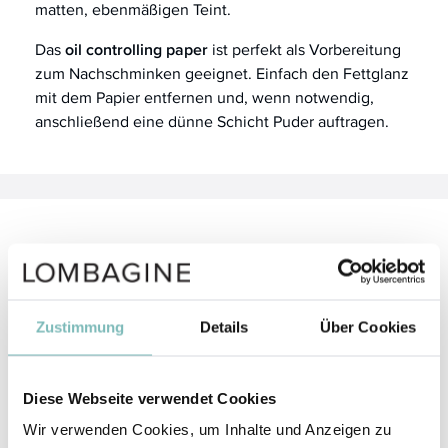
matten, ebenmäßigen Teint.
Das
oil controlling paper
ist perfekt als Vorbereitung
zum Nachschminken geeignet. Einfach den Fettglanz
mit dem Papier entfernen und, wenn notwendig,
anschließend eine dünne Schicht Puder auftragen.
Anwendung
Nehmen Sie ein Blatt aus dem Etui und drücken Sie
es mit der beschichteten helleren, grauen Seite sanft
Zustimmung
Details
Über Cookies
auf die Haut. Diesen Vorgang können Sie zwei- bis
dreimal pro Blatt wiederholen.
Diese Webseite verwendet Cookies
Anschließend können Sie bei Bedarf mit neuen
Blättern die Schritte so oft wiederholen, bis Sie das
Wir verwenden Cookies, um Inhalte und Anzeigen zu