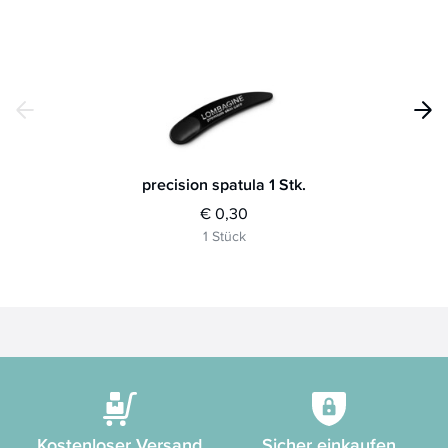
precision spatula 1 Stk.
re
€ 0,30
1 Stück
Kostenloser Versand
Sicher einkaufen