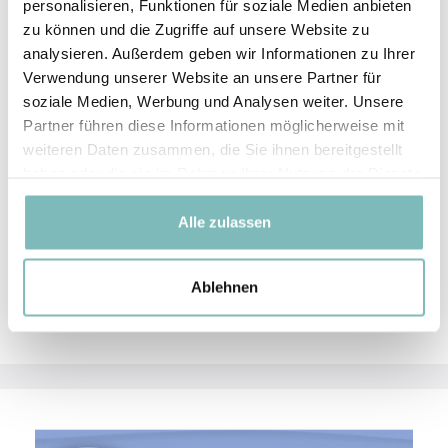
gewünschte Ergebnis erhalten haben.
personalisieren, Funktionen für soziale Medien anbieten
zu können und die Zugriffe auf unsere Website zu
analysieren. Außerdem geben wir Informationen zu Ihrer
Hinweis
: Bitte beachten Sie, dass Sie den oberen Teil
Verwendung unserer Website an unsere Partner für
des Etuis mit dem Spiegel nicht zu weit überdrehen
soziale Medien, Werbung und Analysen weiter. Unsere
und somit das Gelenk kaputt machen. Das Etui lässt
Partner führen diese Informationen möglicherweise mit
sich maximal bis zu einem Winkel von 90 Grad
weiteren Daten zusammen, die Sie ihnen bereitgestellt
öffnen.
haben oder die sie im Rahmen Ihrer Nutzung der Dienste
gesammelt haben.
Dieses Produkt ist zum Wiederbefüllen Ihres Etuis
Alle zulassen
besonders gut geeignet:
Nachfüllpack oil controlling paper
Ablehnen