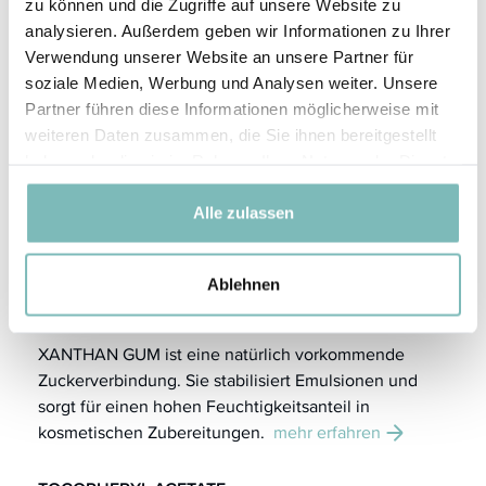
zu können und die Zugriffe auf unsere Website zu
Der Karitébaum oder Sheanussbaum wächst in den
analysieren. Außerdem geben wir Informationen zu Ihrer
Savannen Afrikas, die sich in einem Gürtel vom
Verwendung unserer Website an unsere Partner für
Senegal bis Uganda quer durch den Kontinent ziehen.
soziale Medien, Werbung und Analysen weiter. Unsere
mehr erfahren
Partner führen diese Informationen möglicherweise mit
weiteren Daten zusammen, die Sie ihnen bereitgestellt
Erbsenextrakt
haben oder die sie im Rahmen Ihrer Nutzung der Dienste
Die Erbse (Pisum sativum) hat es in sich! Der Extrakt
gesammelt haben.
der kleinen grünen Power-Kugel ist ein perfekter
Alle zulassen
Bodyguard für unsere Hautstruktur und verlässlicher
Partner für effektives Anti-Aging.
mehr erfahren
Ablehnen
XANTHAN GUM
XANTHAN GUM ist eine natürlich vorkommende
Zuckerverbindung. Sie stabilisiert Emulsionen und
sorgt für einen hohen Feuchtigkeitsanteil in
kosmetischen Zubereitungen.
mehr erfahren