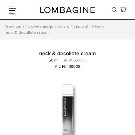
Springe zum Inhalt
Menü
Produkte
Gesichtspflege
Hals & Dekolleté
Pflege
neck & decollete cream
neck & decollete cream
50 ml
(€ 956,00 / l)
Art.-Nr.: 118008