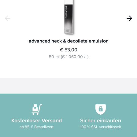
advanced neck & decollete emulsion
€ 53,00
50 ml
(
€ 1.060,00
/
l
)
Kostenloser Versand
Sicher einkaufen
ab 85 € Bestellwert
100 % SSL verschlüsselt