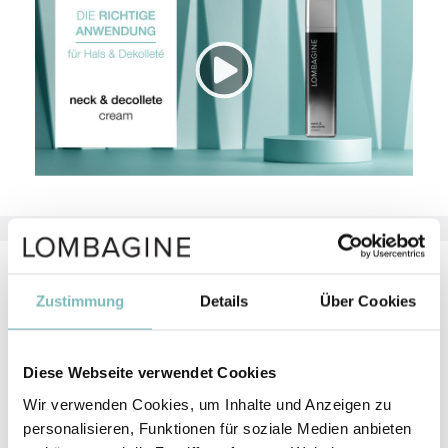
Aktivstoffe
Zustimmung
Details
Über Cookies
GLYCERIN
GLYCERIN (Glycerin) ist chemisch betrachtet ein
Diese Webseite verwendet Cookies
Zuckeralkohol.
mehr erfahren
Wir verwenden Cookies, um Inhalte und Anzeigen zu
personalisieren, Funktionen für soziale Medien anbieten
Sheabutter