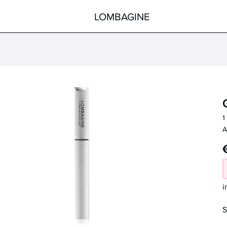
LOMBAGINE
Körper
Gesicht
Hände
Körper
Füße
Pflege nach der Sonne
1
Hilfsmittel
Spezialprodukte
A
alle Produkte
alle Produkte
i
S