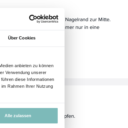
eilen Sie nun die Nägel vom Nagelrand zur Mitte.
chten Sie darauf, dass Sie immer nur in eine
ichtung feilen.
Über Cookies
 Medien anbieten zu können
hrer Verwendung unserer
 führen diese Informationen
ie im Rahmen Ihrer Nutzung
nschließend sanft trocken tupfen.
Alle zulassen