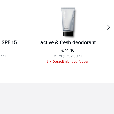
 SPF 15
active & fresh deodorant
€ 14,40
67
/
l
)
75 ml
(
€ 192,00
/
l
)
Derzeit nicht verfügbar