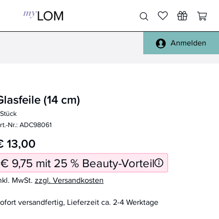
Anmelden
Pinsel Gesicht
Gesicht, Körper
Pinsel Augen
Füße, Hände
Glasfeile (14 cm)
Pinsel Lippen
Haare
 Stück
Pinsel Sets
Täschchen
rt.-Nr.: ADC98061
Pinsel Reinigung
Spiegel
€ 13,00
alle Pinsel
Reisen
€ 9,75 mit 25 % Beauty-Vorteil
Schwämmchen
Handtücher, Bademäntel
nkl. MwSt.
zzgl. Versandkosten
Sonstiges
ofort versandfertig, Lieferzeit ca. 2-4 Werktage