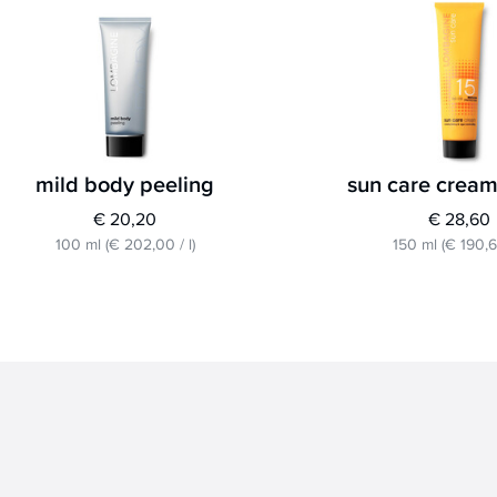
mild body peeling
sun care cream
€ 20,20
€ 28,60
100 ml
(
€ 202,00
/
l
)
150 ml
(
€ 190,