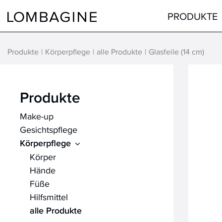
Springe zum Inhalt
PRODUKTE
Produkte
Körperpflege
alle Produkte
Glasfeile (14 cm)
Teint
Gesicht
Augen
Augen
Produkte
Lippen
Lippen
Make-up
Haare
Hals & Dekolleté
Gesichtspflege
alle Produkte
Männer
Körperpflege
Hilfsmittel
Körper
Hände
alle Produkte
Füße
Hilfsmittel
alle Produkte