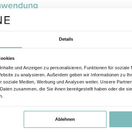
nwendung
eine besonders sanfte Art des Feilens tauchen
F
die Nägel vor dem Feilen für ca. fünf Minuten in
A
 warmes Handbad (mit einem Tropfen Körperöl
R
Details
reichert).
erden die Nägel weicher und splittern beim
Cookies
en nicht so leicht.
nhalte und Anzeigen zu personalisieren, Funktionen für soziale
Website zu analysieren. Außerdem geben wir Informationen zu I
r soziale Medien, Werbung und Analysen weiter. Unsere Partner
 Daten zusammen, die Sie ihnen bereitgestellt haben oder die s
n.
inigung
können die Glasfeile nach der Nagelpflege unter
A
Ablehnen
eßend warmem Wasser einfach abspülen.