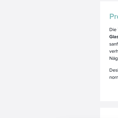
Pr
Die
Glas
sanf
verh
Näge
Desh
nor