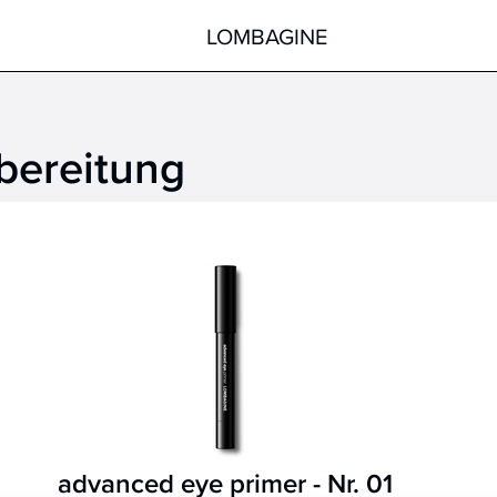
LOMBAGINE
bereitung
Körper
Gesicht
Hände
Körper
Füße
Pflege nach der Sonne
Hilfsmittel
Spezialprodukte
alle Produkte
alle Produkte
advanced eye primer - Nr. 01