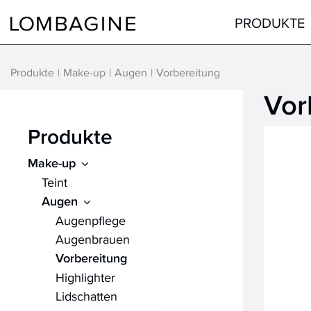
Springe zum Inhalt
PRODUKTE
Produkte
Make-up
Augen
Vorbereitung
Vor
Teint
Gesicht
Augen
Augen
Produkte
Lippen
Lippen
Make-up
Haare
Hals & Dekolleté
Teint
alle Produkte
Männer
Augen
Hilfsmittel
Augenpflege
Augenbrauen
alle Produkte
Vorbereitung
Highlighter
Lidschatten