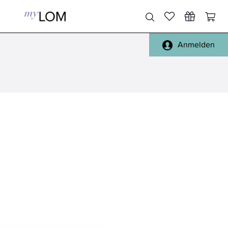
Anmelden
Pinsel Gesicht
Gesicht, Körper
Pinsel Augen
Füße, Hände
Pinsel Lippen
Haare
Pinsel Sets
Täschchen
Pinsel Reinigung
Spiegel
alle Pinsel
Reisen
Schwämmchen
Handtücher, Bademäntel
Sonstiges