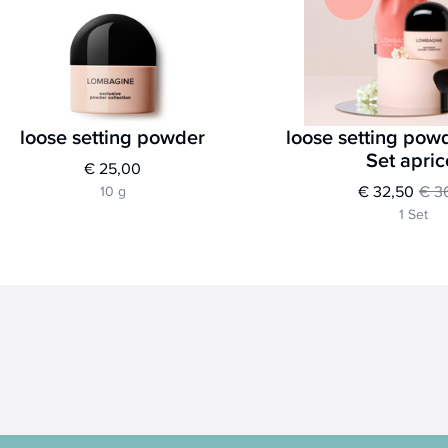
loose setting powder
loose setting powd
Set apric
€ 25,00
€ 32,50
€ 3
10 g
1 Set