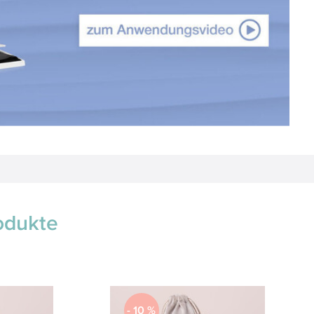
odukte
-
10
%