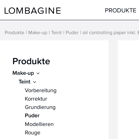
Springe zum Inhalt
PRODUKTE
Produkte
Make-up
Teint
Puder
oil controlling paper inkl. 
Teint
Gesicht
Augen
Augen
Produkte
Lippen
Lippen
Make-up
Haare
Hals & Dekolleté
Teint
alle Produkte
Männer
Vorbereitung
Hilfsmittel
Korrektur
Grundierung
alle Produkte
Puder
Modellieren
Rouge