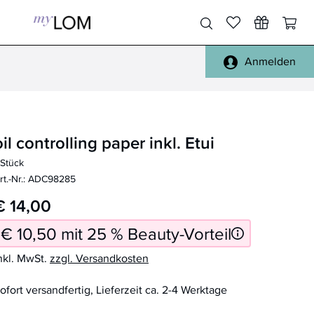
Anmelden
Pinsel Gesicht
Gesicht, Körper
Pinsel Augen
Füße, Hände
oil controlling paper inkl. Etui
Pinsel Lippen
Haare
 Stück
Pinsel Sets
Täschchen
rt.-Nr.: ADC98285
Pinsel Reinigung
Spiegel
€ 14,00
alle Pinsel
Reisen
€ 10,50 mit 25 % Beauty-Vorteil
Schwämmchen
Handtücher, Bademäntel
nkl. MwSt.
zzgl. Versandkosten
Sonstiges
ofort versandfertig, Lieferzeit ca. 2-4 Werktage