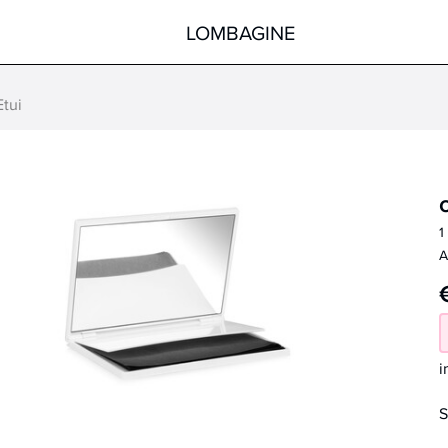
LOMBAGINE
Etui
Körper
Gesicht
Hände
Körper
Füße
Pflege nach der Sonne
1
Hilfsmittel
Spezialprodukte
A
alle Produkte
alle Produkte
i
S