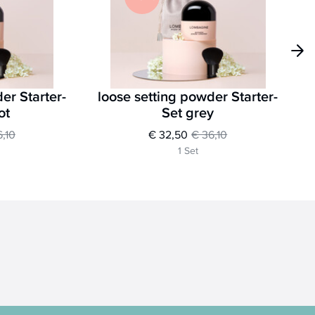
er Starter-
loose setting powder Starter-
ot
Set grey
6,10
€ 32,50
€ 36,10
1 Set