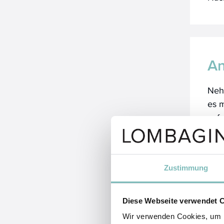
A
Neh
es m
auf 
drei
Ans
Blät
Zustimmung
gew
Diese Webseite verwendet 
Wir verwenden Cookies, um I