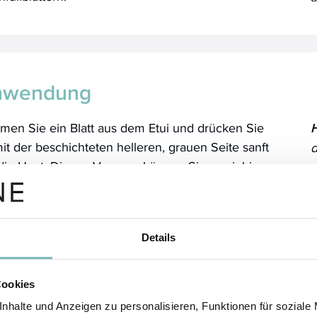
nwendung
men Sie ein Blatt aus dem Etui und drücken Sie
H
it der beschichteten helleren, grauen Seite sanft
d
die Haut. Diesen Vorgang können Sie zwei- bis
u
mal pro Blatt wiederholen.
s
ö
chließend können Sie bei Bedarf mit neuen
tern die Schritte so oft wiederholen, bis Sie das
D
Details
ünschte Ergebnis erhalten haben.
b
Cookies
nhalte und Anzeigen zu personalisieren, Funktionen für soziale