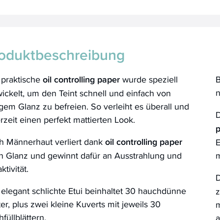
oduktbeschreibung
 praktische
oil controlling paper
wurde speziell
B
n
ickelt, um den Teint schnell und einfach von
igem Glanz zu befreien. So verleiht es überall und
D
rzeit einen perfekt mattierten Look.
h Männerhaut verliert dank
oil controlling paper
E
n Glanz und gewinnt dafür an Ausstrahlung und
m
ktivität.
elegant schlichte Etui beinhaltet 30 hauchdünne
z
ter, plus zwei kleine Kuverts mit jeweils 30
m
füllblättern.
a