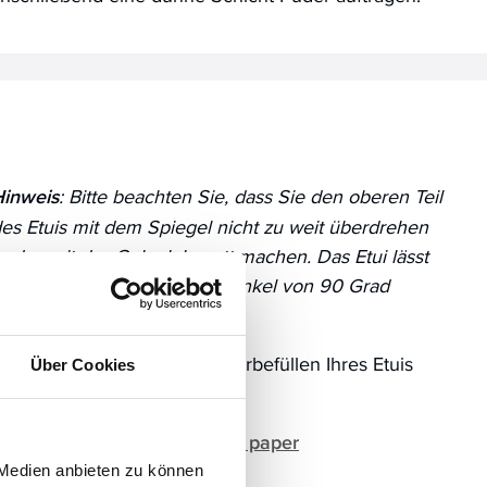
inweis
: Bitte beachten Sie, dass Sie den oberen Teil
es Etuis mit dem Spiegel nicht zu weit überdrehen
nd somit das Gelenk kaputt machen. Das Etui lässt
ich maximal bis zu einem Winkel von 90 Grad
ffnen.
ieses Produkt ist zum Wiederbefüllen Ihres Etuis
Über Cookies
esonders gut geeignet:
Nachfüllpack oil controlling paper
 Medien anbieten zu können