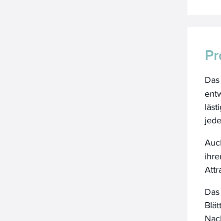
Pr
Das
entw
läst
jede
Auc
ihre
Attra
Das 
Blät
Nach