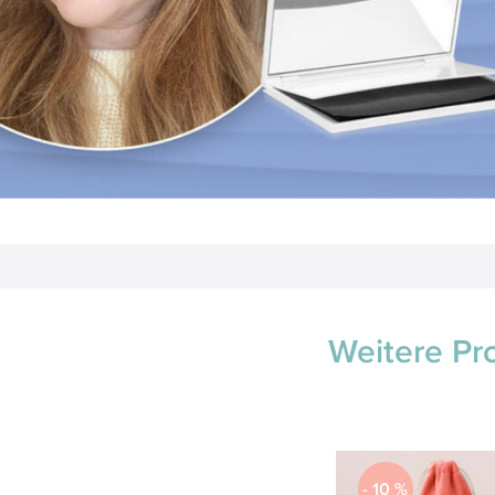
Weitere Pr
-
10
%