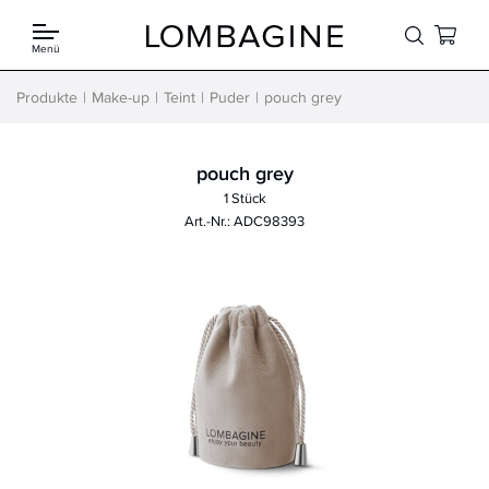
Springe zum Inhalt
Menü
Produkte
Make-up
Teint
Puder
pouch grey
pouch grey
1 Stück
Art.-Nr.: ADC98393