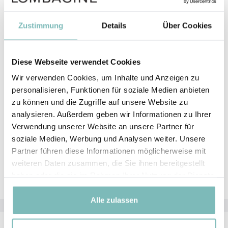
Reinigen Sie den
face contouring brush dark colour
Zustimmung
Details
Über Cookies
65
wöchentlich, am besten mit warmem Wasser, einer
milden Seife und einem
make-up brush cleaner pad
Ihrer Wahl.
Diese Webseite verwendet Cookies
Die
make-up brush cleaner pads
sind ideal für die
Wir verwenden Cookies, um Inhalte und Anzeigen zu
gründliche Nassreinigung von Pinseln. Dank der
personalisieren, Funktionen für soziale Medien anbieten
verschiedenen Waschzonen können Sie jeden Pinsel
zu können und die Zugriffe auf unsere Website zu
individuell tiefenreinigen. Dabei werden zugleich die
analysieren. Außerdem geben wir Informationen zu Ihrer
Härchen geschont. So haben Sie lange Freude an
Verwendung unserer Website an unsere Partner für
Ihren Pinseln.
soziale Medien, Werbung und Analysen weiter. Unsere
Vor der nächsten Anwendung sollten Sie den
face
Partner führen diese Informationen möglicherweise mit
contouring brush dark colour 65
an einem belüfteten
weiteren Daten zusammen, die Sie ihnen bereitgestellt
Ort vollständig trocknen lassen.
haben oder die sie im Rahmen Ihrer Nutzung der Dienste
gesammelt haben.
Alle zulassen