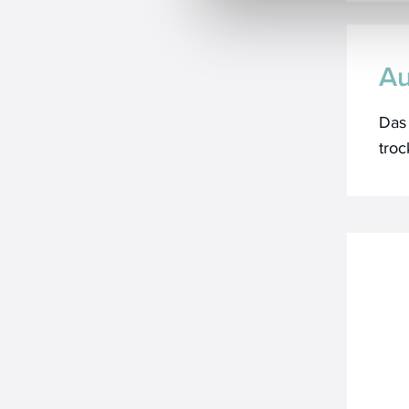
Au
Da
tro