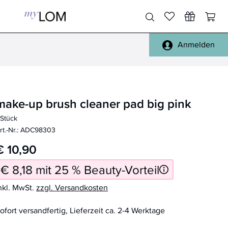
Anmelden
Pinsel Gesicht
Gesicht, Körper
Pinsel Augen
Füße, Hände
make-up brush cleaner pad big pink
Pinsel Lippen
Haare
 Stück
Pinsel Sets
Täschchen
rt.-Nr.: ADC98303
Pinsel Reinigung
Spiegel
€ 10,90
alle Pinsel
Reisen
€ 8,18 mit 25 % Beauty-Vorteil
Schwämmchen
Handtücher, Bademäntel
nkl. MwSt.
zzgl. Versandkosten
Sonstiges
ofort versandfertig, Lieferzeit ca. 2-4 Werktage