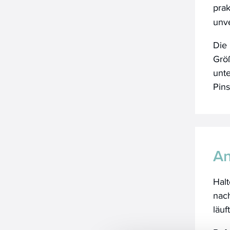
pra
unve
Die 
Grö
unt
Pins
A
Halt
nach
läuft