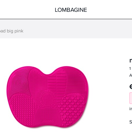
LOMBAGINE
ad big pink
Körper
Gesicht
Hände
Körper
Füße
Pflege nach der Sonne
1
Hilfsmittel
Spezialprodukte
A
alle Produkte
alle Produkte
i
S