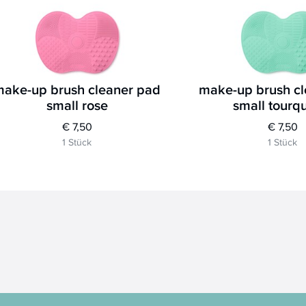
ake-up brush cleaner pad
make-up brush c
small rose
small tourq
€ 7,50
€ 7,50
1 Stück
1 Stück