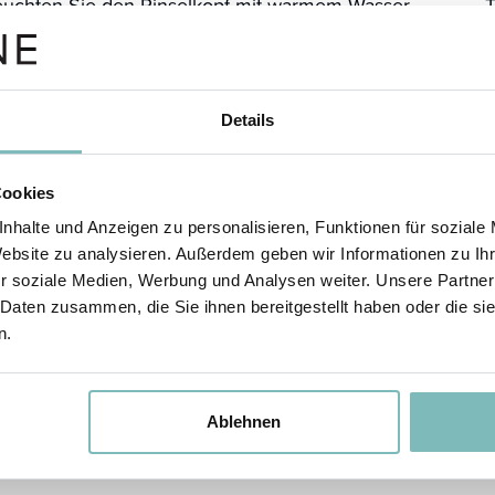
euchten Sie den Pinselkopf mit warmem Wasser
T
arbeiten Sie eine milde Flüssigseife oder ein
T
tes Shampoo in die Pinselhaare ein.
P
K
 können Sie mit kreisenden Bewegungen über
Details
 verschiedenen Waschzonen streichen.
erholen Sie den Vorgang so oft, bis der Pinsel
Cookies
er ist und der Schaum weiß bleibt.
nhalte und Anzeigen zu personalisieren, Funktionen für soziale
Website zu analysieren. Außerdem geben wir Informationen zu I
r soziale Medien, Werbung und Analysen weiter. Unsere Partner
 Daten zusammen, die Sie ihnen bereitgestellt haben oder die s
n.
inigung
chen Sie nach der Pinselreinigung das Pad mit
T
Ablehnen
mem Wasser ab.
K