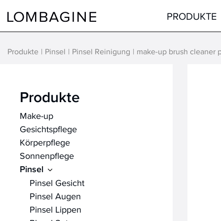
Springe zum Inhalt
PRODUKTE
Produkte
Pinsel
Pinsel Reinigung
make-up brush cleaner p
Teint
Gesicht
Augen
Augen
Produkte
Lippen
Lippen
Make-up
Haare
Hals & Dekolleté
Gesichtspflege
alle Produkte
Männer
Körperpflege
Hilfsmittel
Sonnenpflege
Pinsel
alle Produkte
Pinsel Gesicht
Pinsel Augen
Pinsel Lippen