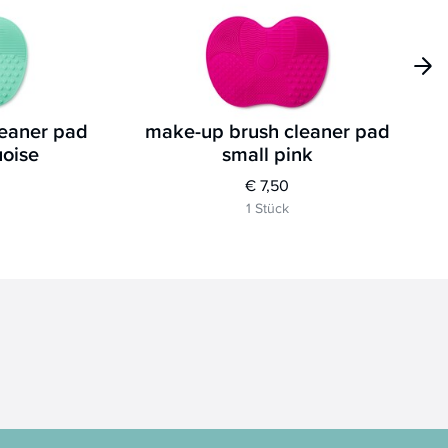
leaner pad
make-up brush cleaner pad
uoise
small pink
€ 7,50
1 Stück