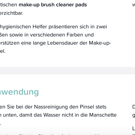
ktischen
make-up brush cleaner pads
w
rzichtbar.
hygienischen Helfer präsentieren sich in zwei
ßen sowie in verschiedenen Farben und
erstützen eine lange Lebensdauer der Make-up-
el.
nwendung
en Sie bei der Nassreinigung den Pinsel stets
D
 unten, damit das Wasser nicht in die Manschette
g
.
L