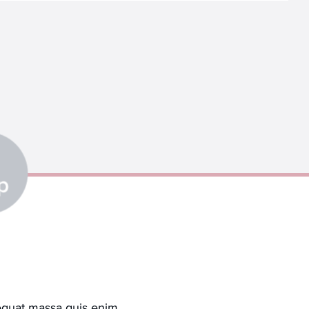
p
sequat massa quis enim.