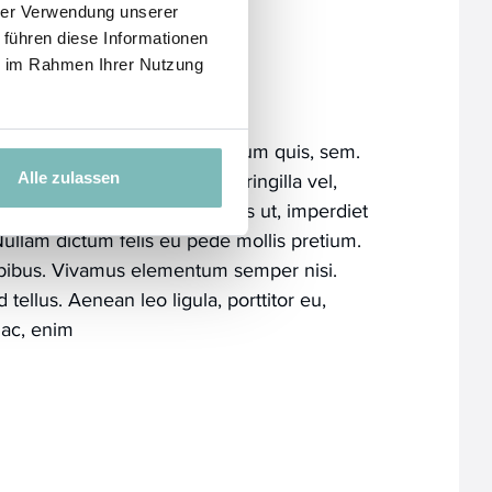
hrer Verwendung unserer
 führen diese Informationen
ie im Rahmen Ihrer Nutzung
ne Handtücher
es nec, pellentesque eu, pretium quis, sem.
s enim. Donec pede justo, fringilla vel,
Alle zulassen
t, arcu. In enim justo, rhoncus ut, imperdiet
 Nullam dictum felis eu pede mollis pretium.
dapibus. Vivamus elementum semper nisi.
tellus. Aenean leo ligula, porttitor eu,
 ac, enim