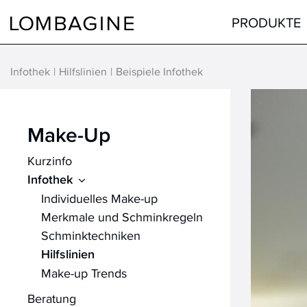
Springe zum Inhalt
PRODUKTE
Infothek
Hilfslinien
Beispiele Infothek
Teint
Gesicht
Augen
Augen
Make-Up
Lippen
Lippen
Kurzinfo
Haare
Hals & Dekolleté
Infothek
alle Produkte
Männer
Individuelles Make-up
Hilfsmittel
Merkmale und Schminkregeln
Schminktechniken
alle Produkte
Hilfslinien
Make-up Trends
Beratung