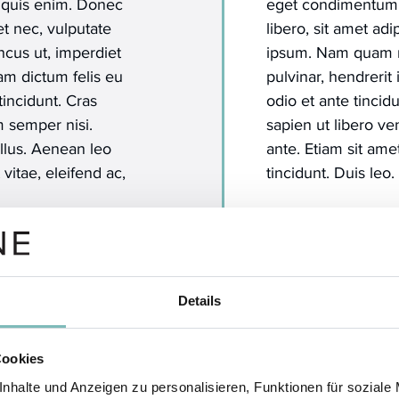
 quis enim. Donec
eget condimentum
uet nec, vulputate
libero, sit amet a
oncus ut, imperdiet
ipsum. Nam quam nu
lam dictum felis eu
pulvinar, hendrerit
tincidunt. Cras
odio et ante tinci
 semper nisi.
sapien ut libero ve
llus. Aenean leo
ante. Etiam sit ame
 vitae, eleifend ac,
tincidunt. Duis leo.
Details
Cookies
nhalte und Anzeigen zu personalisieren, Funktionen für soziale