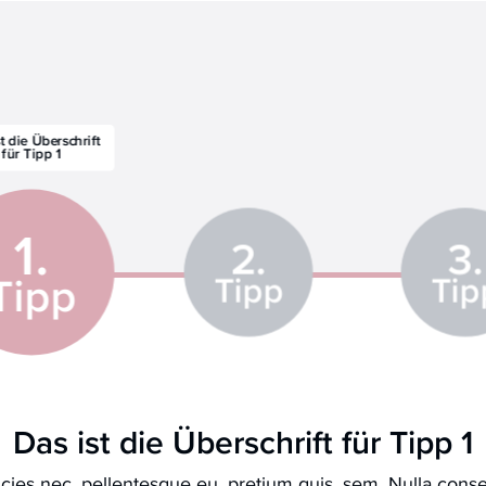
1.
2.
3.
Tipp
Tipp
Tip
Das ist die Überschrift für Tipp 1
icies nec, pellentesque eu, pretium quis, sem. Nulla con