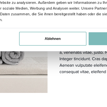
Website zu analysieren. Außerdem geben wir Informationen zu I
r soziale Medien, Werbung und Analysen weiter. Unsere Partner
 Daten zusammen, die Sie ihnen bereitgestellt haben oder die s
n.
Das sind schö
Donec quam felis, ultrici
Nulla consequat massa qui
Ablehnen
aliquet nec, vulputate ege
a, venenatis vitae, justo.
Integer tincidunt. Cras 
Aenean vulputate eleifend 
consequat vitae, eleifend