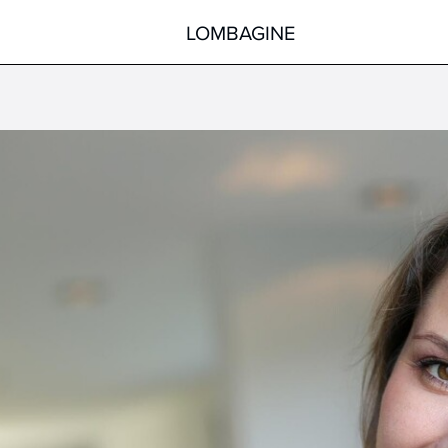
LOMBAGINE
Körper
Gesicht
Hände
Körper
Füße
Pflege nach der Sonne
Hilfsmittel
Spezialprodukte
alle Produkte
alle Produkte