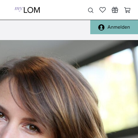
Anmelden
Pinsel Gesicht
Gesicht, Körper
Pinsel Augen
Füße, Hände
Pinsel Lippen
Haare
Pinsel Sets
Täschchen
Pinsel Reinigung
Spiegel
alle Pinsel
Reisen
Schwämmchen
Handtücher, Bademäntel
Sonstiges