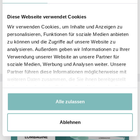
genoppten Rückseite.
Diese Webseite verwendet Cookies
Bei der Anwendung am Abend können Sie nochmals
die Lippenpflege großzügig auftragen und gut
Wir verwenden Cookies, um Inhalte und Anzeigen zu
einwirken lassen. Bei einer Anwendung am Tag sind
personalisieren, Funktionen für soziale Medien anbieten
die Lippen nach der Massage ideal für das
zu können und die Zugriffe auf unsere Website zu
gewünschte Make-up vorbereitet und können sofort
analysieren. Außerdem geben wir Informationen zu Ihrer
geschminkt werden.
Verwendung unserer Website an unsere Partner für
soziale Medien, Werbung und Analysen weiter. Unsere
Partner führen diese Informationen möglicherweise mit
weiteren Daten zusammen, die Sie ihnen bereitgestellt
haben oder die sie im Rahmen Ihrer Nutzung der Dienste
gesammelt haben.
Alle zulassen
Ablehnen