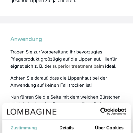
gesunde Lippen zu garantieren.
Anwendung
Tragen Sie zur Vorbereitung Ihr bevorzugtes
Pflegeprodukt großzügig auf die Lippen auf. Hierfür
eignet sich z. B. der
superior treatment balm
ideal.
Achten Sie darauf, dass die Lippenhaut bei der
Anwendung auf keinen Fall trocken ist!
Nun führen Sie die Seite mit dem weichen Bürstchen
in leicht kreisenden Bewegungen über die Lippen.
Führen Sie die Anwendung fort, solange es für Sie
angenehm ist und bis alle abgestorbenen
Hautschüppchen entfernt wurden.
Zustimmung
Details
Über Cookies
Danach massieren Sie sanft die Lippen mit der