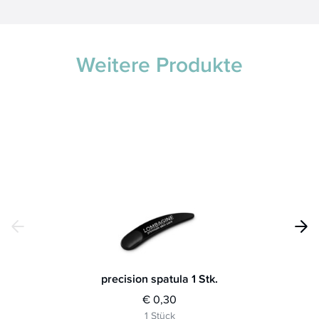
Weitere Produkte
precision spatula 1 Stk.
re
€ 0,30
1 Stück