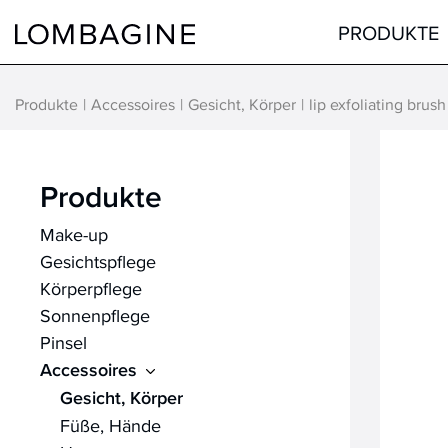
Springe zum Inhalt
PRODUKTE
Produkte
Accessoires
Gesicht, Körper
lip exfoliating brus
Teint
Gesicht
Augen
Augen
Produkte
Lippen
Lippen
Make-up
Haare
Hals & Dekolleté
Gesichtspflege
alle Produkte
Männer
Körperpflege
Hilfsmittel
Sonnenpflege
Pinsel
alle Produkte
Accessoires
Gesicht, Körper
Füße, Hände