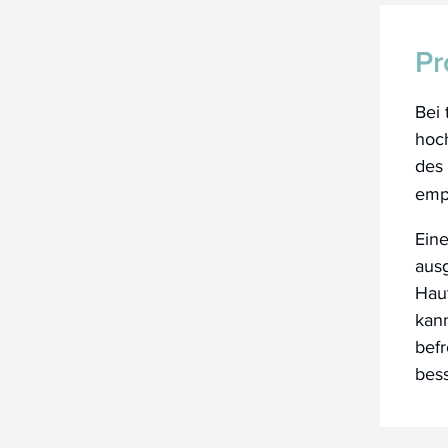
Pr
Bei 
hoc
des
emp
Eine
ausg
Hau
kan
befr
bes