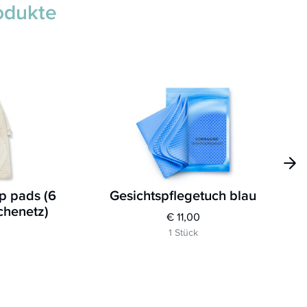
odukte
p pads (6
Gesichtspflegetuch blau
chenetz)
€ 11,00
1 Stück