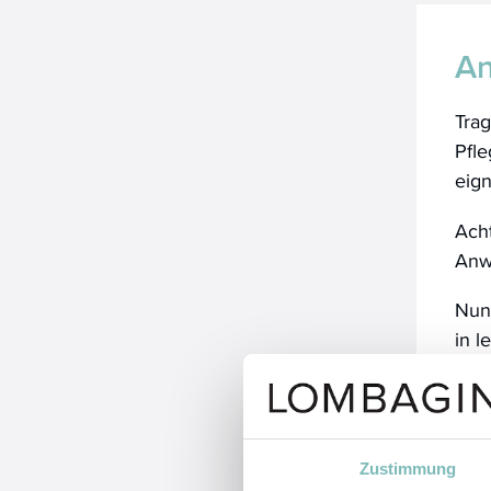
A
Trag
Pfle
eign
Acht
Anwe
Nun
in l
Führ
ang
Hau
Zustimmung