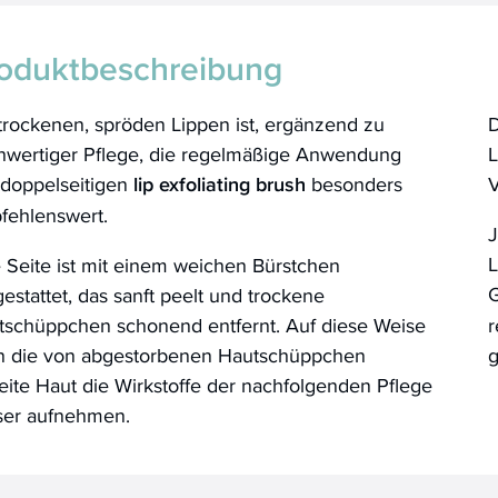
oduktbeschreibung
trockenen, spröden Lippen ist, ergänzend zu
D
hwertiger Pflege, die regelmäßige Anwendung
L
 doppelseitigen
lip exfoliating brush
besonders
V
fehlenswert.
J
L
 Seite ist mit einem weichen Bürstchen
G
estattet, das sanft peelt und trockene
tschüppchen schonend entfernt. Auf diese Weise
r
n die von abgestorbenen Hautschüppchen
g
eite Haut die Wirkstoffe der nachfolgenden Pflege
ser aufnehmen.