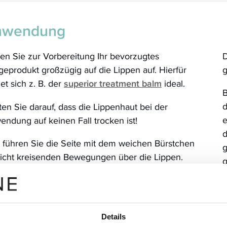
nwendung
en Sie zur Vorbereitung Ihr bevorzugtes
D
geprodukt großzügig auf die Lippen auf. Hierfür
g
et sich z. B. der
superior treatment balm
ideal.
d
en Sie darauf, dass die Lippenhaut bei der
e
ndung auf keinen Fall trocken ist!
d
 führen Sie die Seite mit dem weichen Bürstchen
g
eicht kreisenden Bewegungen über die Lippen.
g
en Sie die Anwendung fort, solange es für Sie
enehm ist und bis alle abgestorbenen
tschüppchen entfernt wurden.
Details