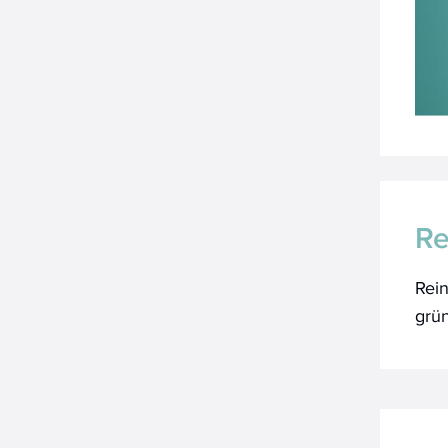
Re
Rei
grü