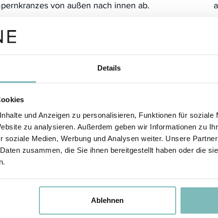
pernkranzes von außen nach innen ab.
a
n
Bedarf reinigen Sie die Augen in gleicher Weise
 zwei sauberen, angefeuchteten Wattepads oder
M
 dem angefeuchteten LOMBAGINE
chtspflegetuch nach.
Details
Cookies
nhalte und Anzeigen zu personalisieren, Funktionen für soziale
Website zu analysieren. Außerdem geben wir Informationen zu I
r soziale Medien, Werbung und Analysen weiter. Unsere Partner
 Daten zusammen, die Sie ihnen bereitgestellt haben oder die s
n.
Ablehnen