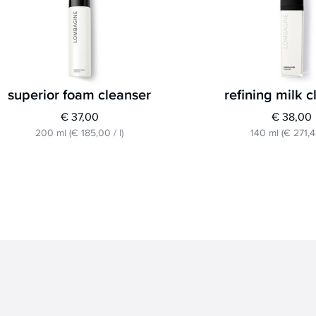
superior foam cleanser
refining milk 
€ 37,00
€ 38,00
200 ml
(
€ 185,00
/
l
)
140 ml
(
€ 271,