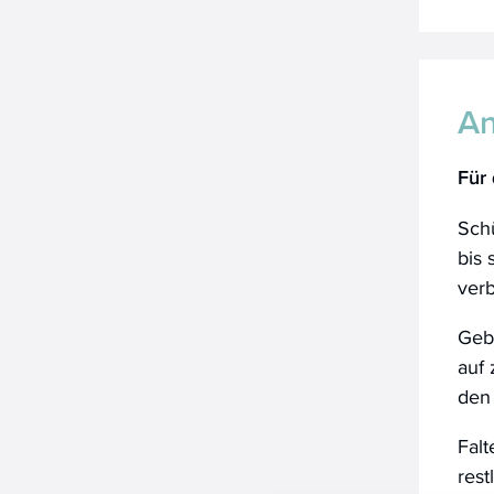
A
Für
Schü
bis
ver
Geb
auf 
den
Fal
res