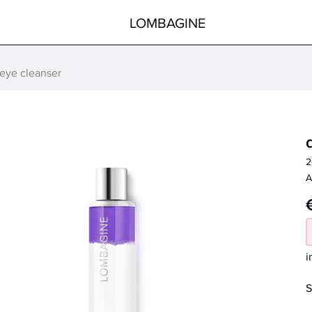
LOMBAGINE
 eye cleanser
Körper
Gesicht
Hände
Körper
Füße
Pflege nach der Sonne
2
Hilfsmittel
Spezialprodukte
A
alle Produkte
alle Produkte
i
S