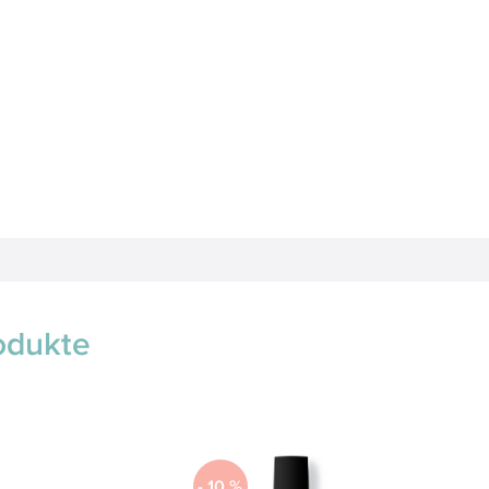
odukte
-
10
%