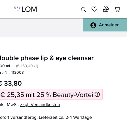
Anmelden
Pinsel Gesicht
Gesicht, Körper
Pinsel Augen
Füße, Hände
double phase lip & eye cleanser
Pinsel Lippen
Haare
00 ml
(€ 169,00 / l)
Pinsel Sets
Täschchen
rt.-Nr.: 113003
Pinsel Reinigung
Spiegel
€ 33,80
alle Pinsel
Reisen
€ 25,35 mit 25 % Beauty-Vorteil
Schwämmchen
Handtücher, Bademäntel
nkl. MwSt.
zzgl. Versandkosten
Sonstiges
ofort versandfertig, Lieferzeit ca. 2-4 Werktage