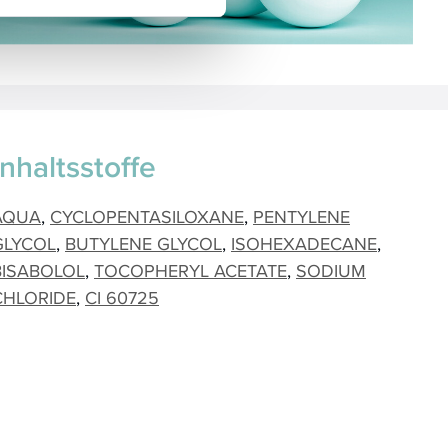
Inhaltsstoffe
AQUA
CYCLOPENTASILOXANE
PENTYLENE
GLYCOL
BUTYLENE GLYCOL
ISOHEXADECANE
BISABOLOL
TOCOPHERYL ACETATE
SODIUM
CHLORIDE
CI 60725