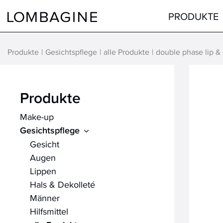
Springe zum Inhalt
PRODUKTE
Produkte
Gesichtspflege
alle Produkte
double phase lip &
Teint
Gesicht
Augen
Augen
Produkte
Lippen
Lippen
Make-up
Haare
Hals & Dekolleté
Gesichtspflege
alle Produkte
Männer
Gesicht
Hilfsmittel
Augen
Lippen
alle Produkte
Hals & Dekolleté
Männer
Hilfsmittel