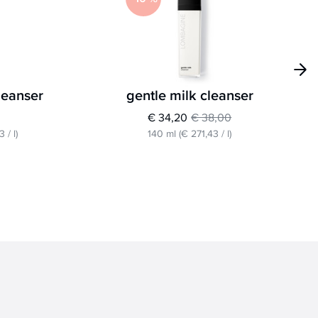
cleanser
gentle milk cleanser
€ 34,20
€ 38,00
43
/
l
)
140 ml
(
€ 271,43
/
l
)