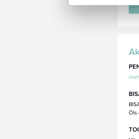
Ak
PE
meh
BI
BISA
Öls
TO