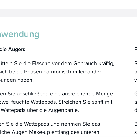
nwendung
 die Augen:
F
tteln Sie die Flasche vor dem Gebrauch kräftig,
S
 sich beide Phasen harmonisch miteinander
b
bunden haben.
v
en Sie anschließend eine ausreichende Menge
G
zwei feuchte Wattepads. Streichen Sie sanft mit
a
 Wattepads über die Augenpartie.
d
ten Sie die Wattepads und nehmen Sie das
B
tliche Augen Make-up entlang des unteren
s