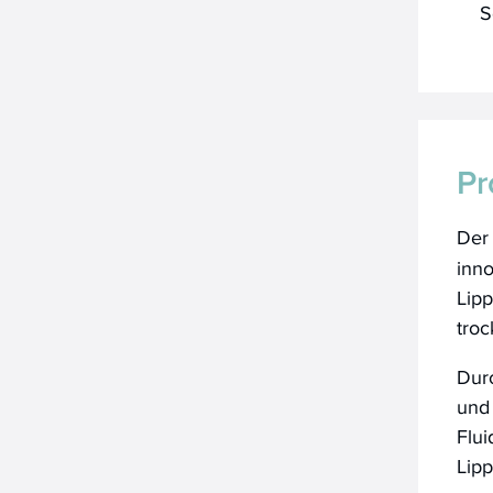
S
Pr
De
inn
Lipp
troc
Durc
und
Flui
Lip