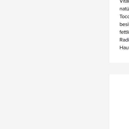
Vita
nat
Toco
besi
fett
Rad
Hau