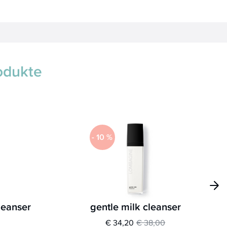
odukte
-
10
%
cleanser
gentle milk cleanser
€ 34,20
€ 38,00