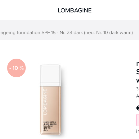
LOMBAGINE
-ageing foundation SPF 15 - Nr. 23 dark (neu: Nr. 10 dark warm)
Körper
Gesicht
Hände
Körper
Füße
Pflege nach der Sonne
-
10
%
Hilfsmittel
Spezialprodukte
alle Produkte
alle Produkte
3
A
i