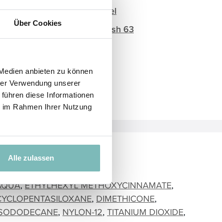
face foundation brush travel
Über Cookies
face angled foundation brush 63
face oval brush 72
3D blending sponge
 Medien anbieten zu können
finger sponge
hrer Verwendung unserer
 führen diese Informationen
ie im Rahmen Ihrer Nutzung
Inhaltsstoffe
Alle zulassen
AQUA
ETHYLHEXYL METHOXYCINNAMATE
CYCLOPENTASILOXANE
DIMETHICONE
ISODODECANE
NYLON-12
TITANIUM DIOXIDE