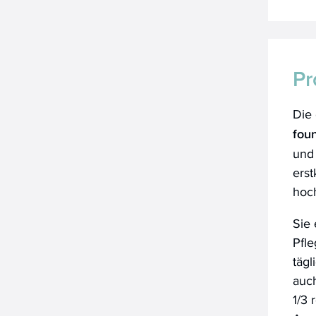
Pr
Die 
fou
und 
erst
hoc
Sie 
Pfle
täg
auch
1/3 