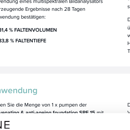
ndung eines multispektralen Bildanalysators
s
rzeugende Ergebnisse nach 28 Tagen
wendung bestätigen:
ü
 31,4 % FALTENVOLUMEN
w
 33,8 % FALTENTIEFE
nwendung
gen Sie die Menge von 1 x pumpen der
D
uvenating & anti-ageing foundation SPF 15
mit
V
m bevorzugten Hilfsmittel sorgfältig von der
chtsmitte nach außen auf.