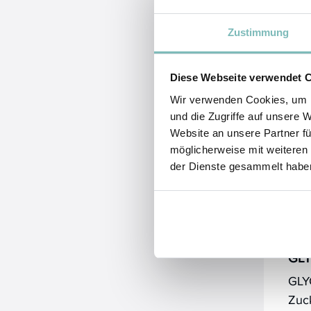
Ans
Zustimmung
Kinn
ver
Diese Webseite verwendet 
Wir verwenden Cookies, um I
und die Zugriffe auf unsere 
Website an unsere Partner fü
möglicherweise mit weiteren
der Dienste gesammelt habe
Ak
GL
GLYC
Zuc