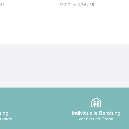
43
/
l
)
140 ml
(
€ 271,43
/
l
)
rung
Individuelle Beratung
erktage
vor Ort und Online