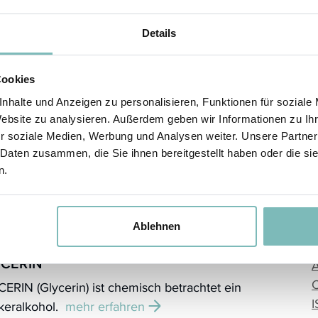
chließend die Ränder am Haaransatz und an der
Details
leiste bis hin zum Hals gut ausstreichen und
blenden.
Cookies
nhalte und Anzeigen zu personalisieren, Funktionen für soziale
Website zu analysieren. Außerdem geben wir Informationen zu I
r soziale Medien, Werbung und Analysen weiter. Unsere Partner
 Daten zusammen, die Sie ihnen bereitgestellt haben oder die s
n.
tivstoffe
Ablehnen
YCERIN
ERIN (Glycerin) ist chemisch betrachtet ein
keralkohol.
mehr erfahren