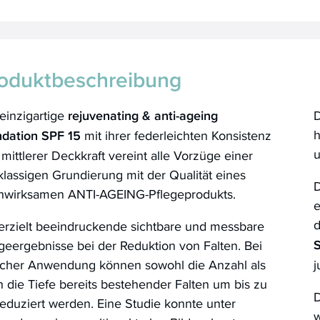
oduktbeschreibung
einzigartige
rejuvenating & anti-ageing
D
h
ndation SPF 15
mit ihrer federleichten Konsistenz
u
mittlerer Deckkraft vereint alle Vorzüge einer
klassigen Grundierung mit der Qualität eines
D
hwirksamen ANTI-AGEING-Pflegeprodukts.
e
d
erzielt beeindruckende sichtbare und messbare
geergebnisse bei der Reduktion von Falten. Bei
licher Anwendung können sowohl die Anzahl als
j
 die Tiefe bereits bestehender Falten um bis zu
D
reduziert werden. Eine Studie konnte unter
w