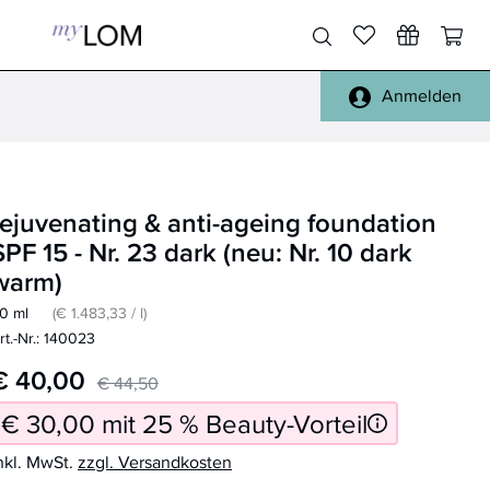
Anmelden
Pinsel Gesicht
Gesicht, Körper
Pinsel Augen
Füße, Hände
rejuvenating & anti-ageing foundation
Pinsel Lippen
Haare
SPF 15 - Nr. 23 dark (neu: Nr. 10 dark
Pinsel Sets
Täschchen
warm)
Pinsel Reinigung
Spiegel
0 ml
(€ 1.483,33 / l)
rt.-Nr.: 140023
alle Pinsel
Reisen
€ 40,00
Schwämmchen
Handtücher, Bademäntel
€ 44,50
€ 30,00 mit 25 % Beauty-Vorteil
Sonstiges
nkl. MwSt.
zzgl. Versandkosten