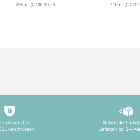
200 ml
(
€ 185,00
/
l
)
140 ml
(
€ 271,
er einkaufen
Schnelle Liefe
SSL verschlüsselt
Lieferzeit: ca. 2-4 W