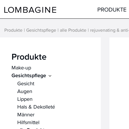
Springe zum Inhalt
PRODUKTE
Produkte
Gesichtspflege
alle Produkte
rejuvenating & anti
Teint
Gesicht
Augen
Augen
Produkte
Lippen
Lippen
Make-up
Haare
Hals & Dekolleté
Gesichtspflege
alle Produkte
Männer
Gesicht
Hilfsmittel
Augen
Lippen
alle Produkte
Hals & Dekolleté
Männer
Hilfsmittel