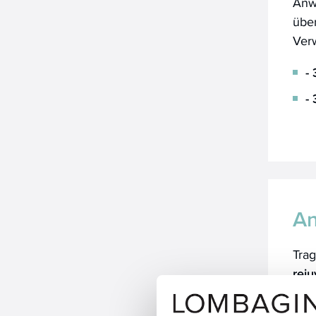
Anwe
übe
Ver
-
-
A
Tra
rej
Ihre
Gesi