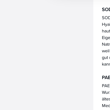
SO
SOD
Hyal
hau
Eige
Natr
wei
gut 
kan
PA
PAE
Wurz
älte
Med