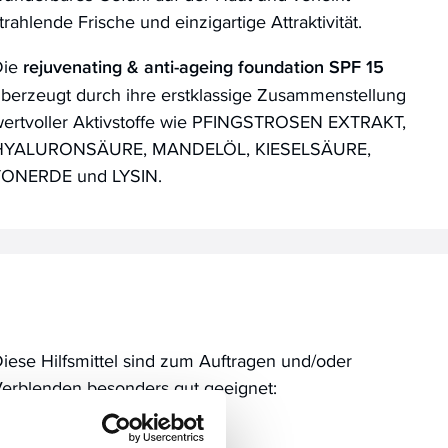
trahlende Frische und einzigartige Attraktivität.
Die
rejuvenating & anti-ageing foundation SPF 15
berzeugt durch ihre erstklassige Zusammenstellung
ertvoller Aktivstoffe wie PFINGSTROSEN EXTRAKT,
HYALURONSÄURE, MANDELÖL, KIESELSÄURE,
TONERDE und LYSIN.
iese Hilfsmittel sind zum Auftragen und/oder
erblenden besonders gut geeignet:
face foundation brush 67