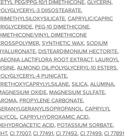
CETYL PEG/PPG-10/1 DIMETHICONE
GLYCERIN
POLYGLYCERYL-3 DIISOSTEARATE
TRIMETHYLSILOXYSILICATE
CAPRYLIC/CAPRIC
TRIGLYCERIDE
PEG-10 DIMETHICONE
DIMETHICONE/VINYL DIMETHICONE
CROSSPOLYMER
SYNTHETIC WAX
SODIUM
HYALURONATE
DISTEARDIMONIUM HECTORITE
PAEONIA LACTIFLORA ROOT EXTRACT
LAUROYL
LYSINE
ALMOND OIL/POLYGLYCERYL-10 ESTERS
POLYGLYCERYL-4 PUNICATE
TRIETHOXYCAPRYLYLSILANE
SILICA
ALUMINA
MAGNESIUM OXIDE
MAGNESIUM SULFATE
AROMA
PROPYLENE CARBONATE
GERANYLGERANYLISOPROPANOL
CAPRYLYL
GLYCOL
CAPRYLHYDROXAMIC ACID
DEHYDROACETIC ACID
POTASSIUM SORBATE
BHT
CI 77007
CI 77491
CI 77492
CI 77499
CI 77891