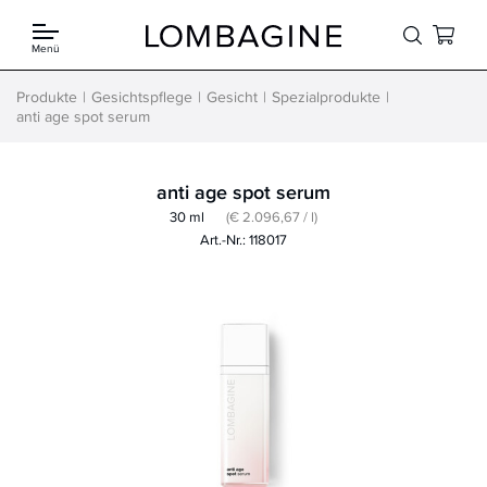
Springe zum Inhalt
Menü
Produkte
Gesichtspflege
Gesicht
Spezialprodukte
anti age spot serum
anti age spot serum
30 ml
(€ 2.096,67 / l)
Art.-Nr.: 118017