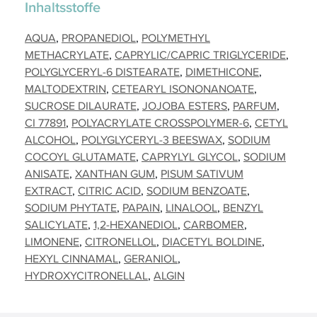
Inhaltsstoffe
AQUA
PROPANEDIOL
POLYMETHYL
METHACRYLATE
CAPRYLIC/CAPRIC TRIGLYCERIDE
POLYGLYCERYL-6 DISTEARATE
DIMETHICONE
MALTODEXTRIN
CETEARYL ISONONANOATE
SUCROSE DILAURATE
JOJOBA ESTERS
PARFUM
CI 77891
POLYACRYLATE CROSSPOLYMER-6
CETYL
ALCOHOL
POLYGLYCERYL-3 BEESWAX
SODIUM
COCOYL GLUTAMATE
CAPRYLYL GLYCOL
SODIUM
ANISATE
XANTHAN GUM
PISUM SATIVUM
EXTRACT
CITRIC ACID
SODIUM BENZOATE
SODIUM PHYTATE
PAPAIN
LINALOOL
BENZYL
SALICYLATE
1,2-HEXANEDIOL
CARBOMER
LIMONENE
CITRONELLOL
DIACETYL BOLDINE
HEXYL CINNAMAL
GERANIOL
HYDROXYCITRONELLAL
ALGIN