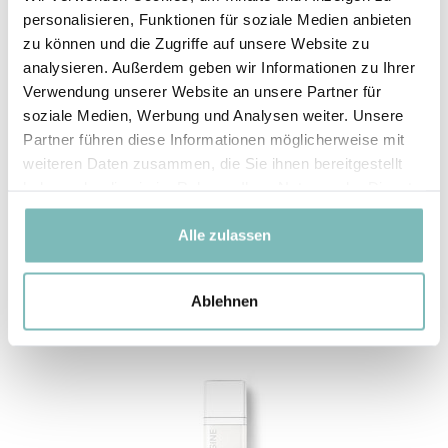
personalisieren, Funktionen für soziale Medien anbieten
- 10 %
zu können und die Zugriffe auf unsere Website zu
analysieren. Außerdem geben wir Informationen zu Ihrer
Verwendung unserer Website an unsere Partner für
soziale Medien, Werbung und Analysen weiter. Unsere
Partner führen diese Informationen möglicherweise mit
weiteren Daten zusammen, die Sie ihnen bereitgestellt
instant rescue cream
haben oder die sie im Rahmen Ihrer Nutzung der Dienste
€ 15,80
€ 17,60
gesammelt haben.
20 ml (€ 880,00 / l)
Alle zulassen
€ 11,85 mit 25 % Beauty-Vorteil
Ablehnen