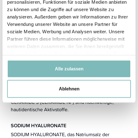
personalisieren, Funktionen für soziale Medien anbieten
CANDELILLA CERA
zu können und die Zugriffe auf unsere Website zu
CANDELILLA CERA, das natürliche Wachs der
analysieren. Außerdem geben wir Informationen zu Ihrer
Candelillapflanze, hat hautpflegende und
Verwendung unserer Website an unsere Partner für
feuchtigkeitsbewahrende Eigenschaften.
soziale Medien, Werbung und Analysen weiter. Unsere
mehr erfahren
Partner führen diese Informationen möglicherweise mit
weiteren Daten zusammen, die Sie ihnen bereitgestellt
COPERNICIA CERIFERA CERA
haben oder die sie im Rahmen Ihrer Nutzung der Dienste
gesammelt haben.
COPERNICIA CERIFERA CERA (Carnaubawachs) ist
Alle zulassen
das härteste aller pflanzlichen Wachse und sehr
stabil.
mehr erfahren
Ablehnen
CERAMIDE 3
CERAMIDE 3 (CERAMIDE NP) sind hochwertige,
hautidentische Aktivstoffe.
SODIUM HYALURONATE
SODIUM HYALURONATE, das Natriumsalz der