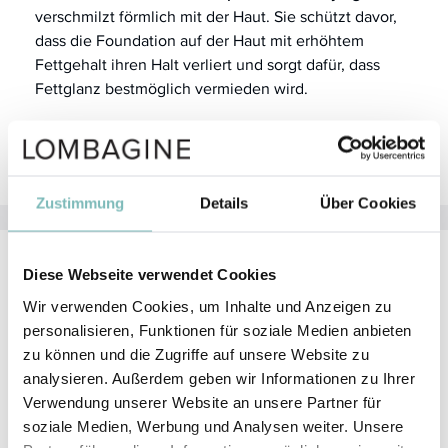
verschmilzt förmlich mit der Haut. Sie schützt davor,
dass die Foundation auf der Haut mit erhöhtem
Fettgehalt ihren Halt verliert und sorgt dafür, dass
Fettglanz bestmöglich vermieden wird.
Deshalb ist der
primer + mattifying
auch perfekt für
Männerhaut nach der Tagespflege geeignet.
Zustimmung
Details
Über Cookies
Diese Webseite verwendet Cookies
Anwendung
Wir verwenden Cookies, um Inhalte und Anzeigen zu
Verteilen Sie die benötigte Menge des Primers wie
personalisieren, Funktionen für soziale Medien anbieten
eine Gesichtscreme auf der Haut. Sparen Sie die
zu können und die Zugriffe auf unsere Website zu
obere Augenpartie aus.
analysieren. Außerdem geben wir Informationen zu Ihrer
Verwendung unserer Website an unsere Partner für
Achten Sie darauf, dass Sie die Textur gleichmäßig
soziale Medien, Werbung und Analysen weiter. Unsere
verteilen und speziell im Bereich der Fältchen