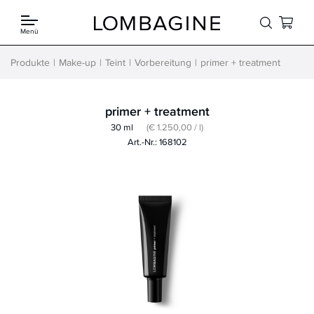
Springe zum Inhalt
Menü
Produkte
Make-up
Teint
Vorbereitung
primer + treatment
primer + treatment
30 ml
(€ 1.250,00 / l)
Art.-Nr.: 168102