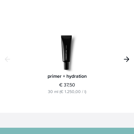
primer + hydration
€ 37,50
30 ml
(
€ 1.250,00
/
l
)