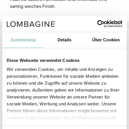
samtig weiches Finish.
Zustimmung
Details
Über Cookies
Anwendung
Verteilen Sie die benötigte Menge des Primers wie
Diese Webseite verwendet Cookies
eine Gesichtscreme auf der Haut. Sparen Sie die
obere Augenpartie aus.
Wir verwenden Cookies, um Inhalte und Anzeigen zu
personalisieren, Funktionen für soziale Medien anbieten
Achten Sie darauf, dass Sie die Textur gleichmäßig
zu können und die Zugriffe auf unsere Website zu
verteilen und speziell im Bereich der Fältchen
analysieren. Außerdem geben wir Informationen zu Ihrer
sorgfältig einarbeiten.
Verwendung unserer Website an unsere Partner für
Der Primer sollte ca. 1 Minute einziehen, bevor das
soziale Medien, Werbung und Analysen weiter. Unsere
nächste Produkt aufgetragen wird.
Partner führen diese Informationen möglicherweise mit
weiteren Daten zusammen, die Sie ihnen bereitgestellt
Hinweis:
Der
primer + treatment
sollte nicht am
haben oder die sie im Rahmen Ihrer Nutzung der Dienste
beweglichen Augenlid verwendet werden. Dafür ist