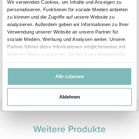
Badezimmer, am Schminktisch oder an einem
Wir verwenden Cookies, um Inhalte und Anzeigen zu
anderen gewünschten Ort mit ausreichender
personalisieren, Funktionen für soziale Medien anbieten
Luftzufuhr aufbewahrt werden.
zu können und die Zugriffe auf unsere Website zu
analysieren. Außerdem geben wir Informationen zu Ihrer
Verwendung unserer Website an unsere Partner für
Reinigung
soziale Medien, Werbung und Analysen weiter. Unsere
Partner führen diese Informationen möglicherweise mit
Reinigen Sie den verwendeten
3D blending sponge
weiteren Daten zusammen, die Sie ihnen bereitgestellt
und den
make-up sponge holder
regelmäßig mit
haben oder die sie im Rahmen Ihrer Nutzung der Dienste
Seife und warmem Wasser. Anschließend den
make-
gesammelt haben.
up sponge holder
gut abtrocknen und das
Alle zulassen
Schwämmchen gut trocknen lassen.
Ablehnen
Weitere Produkte