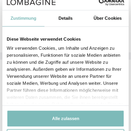
Stellen Sie das verwendete Schwämmchen nach
jeder Nutzung wieder zurück in den
make-up sponge
Zustimmung
Details
Über Cookies
holder
, damit es gut trocknen kann.
Weitere Informationen über den
3D blending sponge
finden Sie
hier.
Diese Webseite verwendet Cookies
Wir verwenden Cookies, um Inhalte und Anzeigen zu
personalisieren, Funktionen für soziale Medien anbieten
zu können und die Zugriffe auf unsere Website zu
analysieren. Außerdem geben wir Informationen zu Ihrer
Aufbewahrung
Verwendung unserer Website an unsere Partner für
soziale Medien, Werbung und Analysen weiter. Unsere
Der
make-up sponge holder
kann ideal im
Partner führen diese Informationen möglicherweise mit
Badezimmer, am Schminktisch oder an einem
weiteren Daten zusammen, die Sie ihnen bereitgestellt
anderen gewünschten Ort mit ausreichender
haben oder die sie im Rahmen Ihrer Nutzung der Dienste
Luftzufuhr aufbewahrt werden.
gesammelt haben.
Alle zulassen
Reinigung