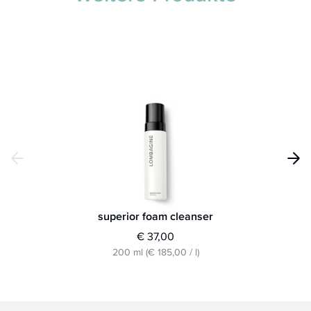
superior foam cleanser
€ 37,00
200 ml
(
€ 185,00
/
l
)