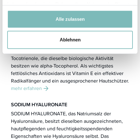
MACADAMIA INTEGRIFOLIA SEED OIL
haben oder die sie im Rahmen Ihrer Nutzung der Dienste
(Macadamianussöl) wird aus einer der teuersten und
gesammelt haben.
edelsten Nüsse
mehr erfahren
Alle zulassen
TOCOPHERYL ACETATE
Ablehnen
Vitamin E (Tocopherol) ist ein Sammelbegriff für alle
natürlichen und synthetischen Tocopherole und
Tocotrienole, die dieselbe biologische Aktivität
besitzen wie alpha-Tocopherol. Als wichtigstes
fettlösliches Antioxidans ist Vitamin E ein effektiver
Radikalfänger und ein ausgesprochener Hautschützer.
mehr erfahren
SODIUM HYALURONATE
SODIUM HYALURONATE, das Natriumsalz der
Hyaluronsäure, besitzt dieselben ausgezeichneten,
hautpflegenden und feuchtigkeitsspendenden
Eigenschaften wie Hyaluronsäure selbst. Das