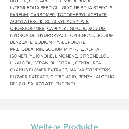
BUTTER
CETEARETH-20
MACADAMIA
INTEGRIFOLIA SEED OIL
GLYCINE SOJA STEROLS
PARFUM
CARBOMER
TOCOPHERYL ACETATE
ACRYLATES/C10-30 ALKYL ACRYLATE
CROSSPOLYMER
CAPRYLYL GLYCOL
SODIUM
HYDROXIDE
HYDROXYACETOPHENONE
SODIUM
BENZOATE
SODIUM HYALURONATE
MALTODEXTRIN
SODIUM PHYTATE
ALPHA-
ISOMETHYL IONONE
LIMONENE
CITRONELLOL
LINALOOL
GERANIOL
CITRAL
CENTAUREA
CYANUS FLOWER EXTRACT
MALVA SYLVESTRIS
FLOWER EXTRACT
CITRIC ACID
BENZYL ALCOHOL
BENZYL SALICYLATE
EUGENOL
Weitere Produkte