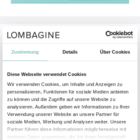
Aktivstoffe
Zustimmung
Details
Über Cookies
GLYCERIN
GLYCERIN (Glycerin) ist chemisch betrachtet ein
Zuckeralkohol.
mehr erfahren
Diese Webseite verwendet Cookies
Wir verwenden Cookies, um Inhalte und Anzeigen zu
Sheabutter
personalisieren, Funktionen für soziale Medien anbieten
Der Karitébaum oder Sheanussbaum wächst in den
zu können und die Zugriffe auf unsere Website zu
Savannen Afrikas, die sich in einem Gürtel vom
analysieren. Außerdem geben wir Informationen zu Ihrer
Senegal bis Uganda quer durch den Kontinent ziehen.
Verwendung unserer Website an unsere Partner für
mehr erfahren
soziale Medien, Werbung und Analysen weiter. Unsere
Partner führen diese Informationen möglicherweise mit
MACADAMIA INTEGRIFOLIA SEED OIL
weiteren Daten zusammen, die Sie ihnen bereitgestellt