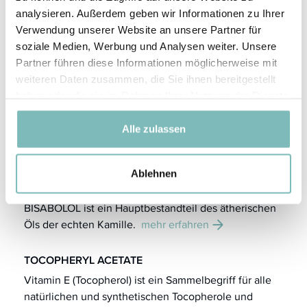
SQUALANE (sprich „Squa`-laan“; auch Squalanöl) ist
analysieren. Außerdem geben wir Informationen zu Ihrer
ein begehrter, sehr pflegender, hautidentischer
Verwendung unserer Website an unsere Partner für
Aktivstoff.
mehr erfahren
soziale Medien, Werbung und Analysen weiter. Unsere
Partner führen diese Informationen möglicherweise mit
weiteren Daten zusammen, die Sie ihnen bereitgestellt
PANTHENOL
haben oder die sie im Rahmen Ihrer Nutzung der Dienste
Panthenol (Vitamin B5) leistet einen wertvollen
gesammelt haben.
Beitrag zur Unterstützung der so wichtigen
Alle zulassen
Hautbarriere, gerade auch wenn diese bereits
geschwächt ist.
mehr erfahren
Ablehnen
BISABOLOL
BISABOLOL ist ein Hauptbestandteil des ätherischen
Öls der echten Kamille.
mehr erfahren
TOCOPHERYL ACETATE
Vitamin E (Tocopherol) ist ein Sammelbegriff für alle
natürlichen und synthetischen Tocopherole und