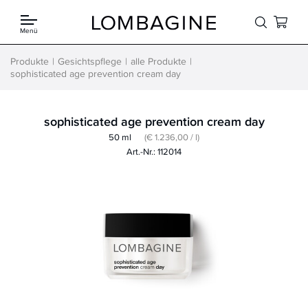
Springe zum Inhalt
Menü
Produkte
Gesichtspflege
alle Produkte
sophisticated age prevention cream day
sophisticated age prevention cream day
50 ml
(€ 1.236,00 / l)
Art.-Nr.: 112014