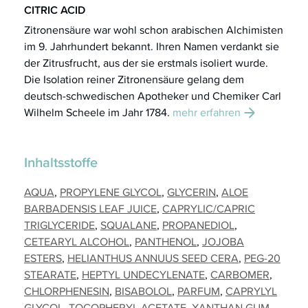
CITRIC ACID
Zitronensäure war wohl schon arabischen Alchimisten
im 9. Jahrhundert bekannt. Ihren Namen verdankt sie
der Zitrusfrucht, aus der sie erstmals isoliert wurde.
Die Isolation reiner Zitronensäure gelang dem
deutsch-schwedischen Apotheker und Chemiker Carl
Wilhelm Scheele
im Jahr 1784.
mehr erfahren
Inhaltsstoffe
AQUA
PROPYLENE GLYCOL
GLYCERIN
ALOE
BARBADENSIS LEAF JUICE
CAPRYLIC/CAPRIC
TRIGLYCERIDE
SQUALANE
PROPANEDIOL
CETEARYL ALCOHOL
PANTHENOL
JOJOBA
ESTERS
HELIANTHUS ANNUUS SEED CERA
PEG-20
STEARATE
HEPTYL UNDECYLENATE
CARBOMER
CHLORPHENESIN
BISABOLOL
PARFUM
CAPRYLYL
GLYCOL
TOCOPHERYL ACETATE
XANTHAN GUM