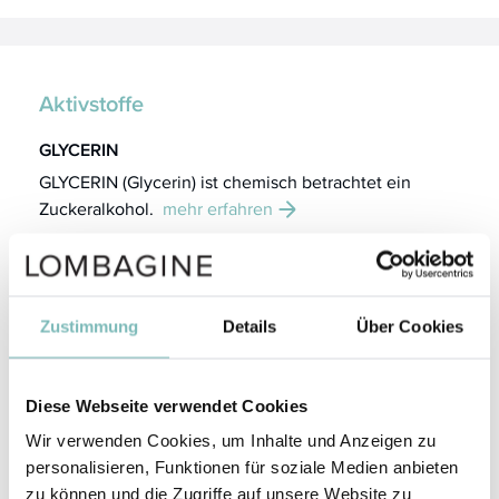
Aktivstoffe
GLYCERIN
GLYCERIN (Glycerin) ist chemisch betrachtet ein
Zuckeralkohol.
mehr erfahren
ALOE BARBADENSIS LEAF JUICE
ALOE BARBADENSIS LEAF JUICE, der Pflanzensaft
der Aloe vera-Blätter, besitzt eine große Bandbreite
Zustimmung
Details
Über Cookies
wirksamer Inhaltsstoffe, darunter Enzyme,
Polysaccharide, essentielle Aminosäuren,
Antioxidantien, Vitamine und Spurenelemente.
Diese Webseite verwendet Cookies
mehr erfahren
Wir verwenden Cookies, um Inhalte und Anzeigen zu
personalisieren, Funktionen für soziale Medien anbieten
SQUALANE
zu können und die Zugriffe auf unsere Website zu