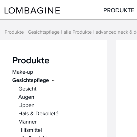
Springe zum Inhalt
PRODUKTE
Produkte
Gesichtspflege
alle Produkte
advanced neck & d
Teint
Gesicht
Augen
Augen
Produkte
Lippen
Lippen
Make-up
Haare
Hals & Dekolleté
Gesichtspflege
alle Produkte
Männer
Gesicht
Hilfsmittel
Augen
Lippen
alle Produkte
Hals & Dekolleté
Männer
Hilfsmittel