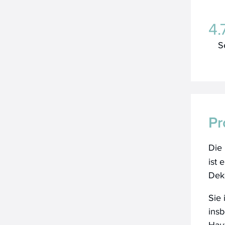
4.
S
Pr
Die 
ist 
Dek
Sie 
insb
Haut