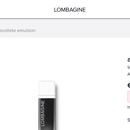
LOMBAGINE
ecollete emulsion
Körper
Gesicht
Hände
Körper
Füße
Pflege nach der Sonne
5
Hilfsmittel
Spezialprodukte
A
alle Produkte
alle Produkte
i
S