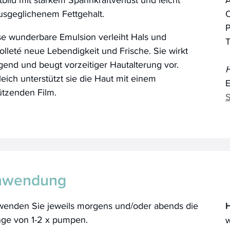
usgeglichenem Fettgehalt.
se wunderbare Emulsion verleiht Hals und
T
lleté neue Lebendigkeit und Frische. Sie wirkt
gend und beugt vorzeitiger Hautalterung vor.
H
eich unterstützt sie die Haut mit einem
E
ützenden Film.
S
nwendung
wenden Sie jeweils morgens und/oder abends die
H
ge von 1-2 x pumpen.
w