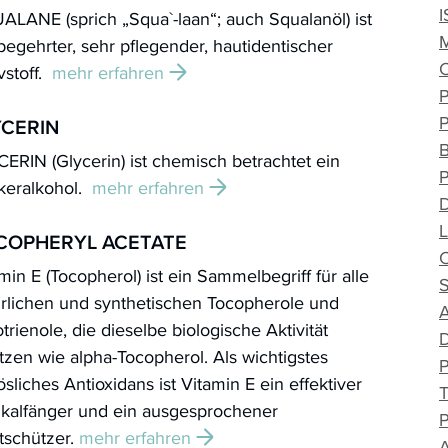
LANE (sprich „Squa`-laan“; auch Squalanöl) ist
begehrter, sehr pflegender, hautidentischer
vstoff.
mehr erfahren
YCERIN
ERIN (Glycerin) ist chemisch betrachtet ein
keralkohol.
mehr erfahren
COPHERYL ACETATE
min E (Tocopherol) ist ein Sammelbegriff für alle
ürlichen und synthetischen Tocopherole und
trienole, die dieselbe biologische Aktivität
tzen wie alpha-Tocopherol. Als wichtigstes
lösliches Antioxidans ist Vitamin E ein effektiver
ikalfänger und ein ausgesprochener
tschützer.
mehr erfahren