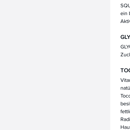
SQUA
ein 
Akti
GL
GLYC
Zuc
TO
Vita
nat
Toco
besi
fett
Rad
Hau