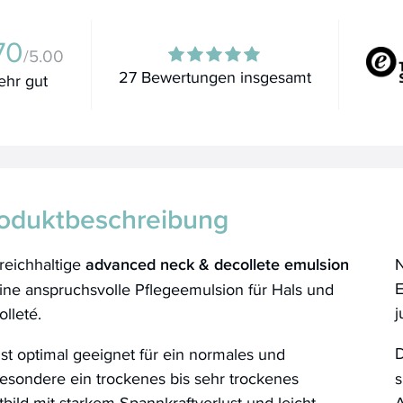
70
/5.00
27 Bewertungen insgesamt
ehr gut
oduktbeschreibung
reichhaltige
advanced neck & decollete emulsion
N
E
eine anspruchsvolle Pflegeemulsion für Hals und
j
olleté.
ist optimal geeignet für ein normales und
esondere ein trockenes bis sehr trockenes
s
bild mit starkem Spannkraftverlust und leicht
A