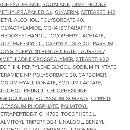
ISOHEXADECANE
SQUALANE
DIMETHICONE
METHYLPROPANEDIOL
GLYCERIN
CETEARETH-12
CETYL ALCOHOL
POLYSORBATE 40
POLYACRYLAMIDE
C13-14 ISOPARAFFIN
PHENOXYETHANOL
TOCOPHERYL ACETATE
BUTYLENE GLYCOL
CAPRYLYL GLYCOL
PARFUM
POLYGLYCERYL-10 PENTAOLEATE
LAURETH-7
DIMETHICONE CROSSPOLYMER
STEARETH-20
LECITHIN
PENTYLENE GLYCOL
SODIUM PHYTATE
CERAMIDE NP
POLYSORBATE 20
CARBOMER
SODIUM HYALURONATE
SODIUM LACTATE
ALCOHOL
RETINOL
CHLORHEXIDINE
DIGLUCONATE
POTASSIUM SORBATE
CI 19140
POTASSIUM PHOSPHATE
PALMITOYL
TETRAPEPTIDE-7
CI 14700
TOCOPHEROL
PALMITOYL TRIPEPTIDE-1
LINALOOL
BENZYL
ALCOHOL
CITRAL
GERANIOL
LIMONENE