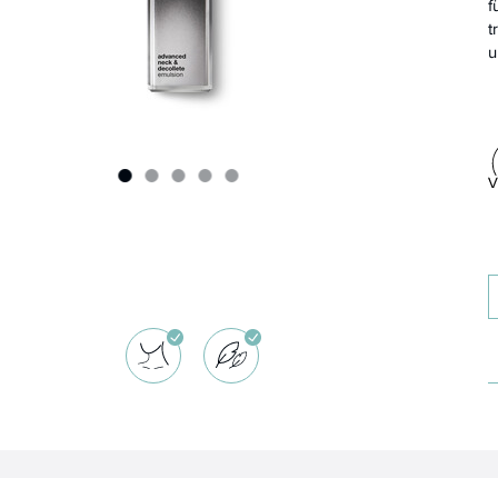
f
t
u