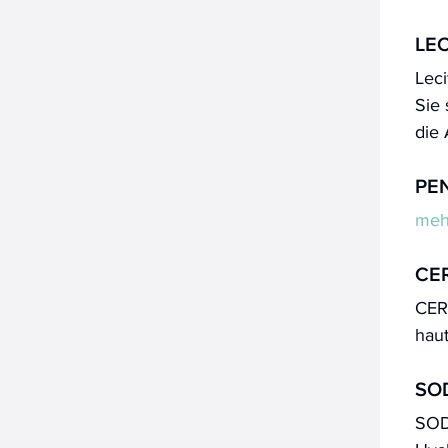
LEC
Leci
Sie 
die 
PE
meh
CE
CER
haut
SO
SOD