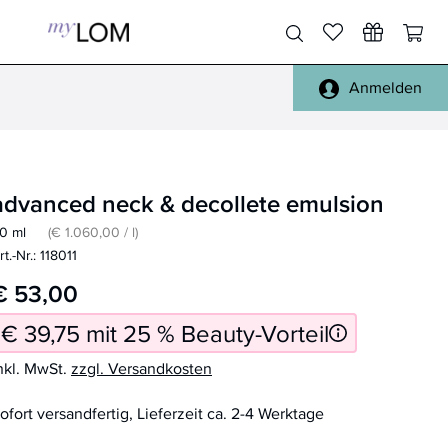
Anmelden
Pinsel Gesicht
Gesicht, Körper
Pinsel Augen
Füße, Hände
advanced neck & decollete emulsion
Pinsel Lippen
Haare
0 ml
(€ 1.060,00 / l)
Pinsel Sets
Täschchen
rt.-Nr.: 118011
Pinsel Reinigung
Spiegel
€ 53,00
alle Pinsel
Reisen
€ 39,75 mit 25 % Beauty-Vorteil
Schwämmchen
Handtücher, Bademäntel
nkl. MwSt.
zzgl. Versandkosten
Sonstiges
ofort versandfertig, Lieferzeit ca. 2-4 Werktage