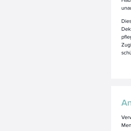
una
Die
Deko
pfle
Zugl
sch
A
Ver
Men