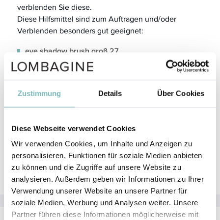
verblenden Sie diese.
Diese Hilfsmittel sind zum Auftragen und/oder
Verblenden besonders gut geeignet:
eye shadow brush groß 27
eye shadow brush mittel 35
eye shadow brush klein 21
Zustimmung
Details
Über Cookies
eye smudger brush 38
eye smudger brush 40
smokey eye brush 42
Diese Webseite verwendet Cookies
Wir verwenden Cookies, um Inhalte und Anzeigen zu
eye angled brush 32
personalisieren, Funktionen für soziale Medien anbieten
all over brush 50
zu können und die Zugriffe auf unsere Website zu
analysieren. Außerdem geben wir Informationen zu Ihrer
Verwendung unserer Website an unsere Partner für
soziale Medien, Werbung und Analysen weiter. Unsere
Partner führen diese Informationen möglicherweise mit