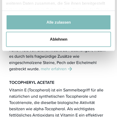
weiteren Daten zusammen, die Sie ihnen bereitgestellt
Aktivstoffe
haben oder die sie im Rahmen Ihrer Nutzung der Dienste
gesammelt haben.
CERA ALBA
Alle zulassen
Die Bienenzucht für die Gewinnung von Honig,
Wachs und Propolis hat eine lange Tradition, in
Ägypten begann sie wahrscheinlich vor 4.000 bis
Ablehnen
6.000 Jahren. Spätestens im Mittelalter führte der
hohe Preis von Bienenwachs zu Fälschungen, indem
es durch teils fragwürdige Zusätze wie
eingeschmolzene Steine, Pech oder Eichelmehl
gestreckt wurde.
mehr erfahren
TOCOPHERYL ACETATE
Vitamin E (Tocopherol) ist ein Sammelbegriff für alle
natürlichen und synthetischen Tocopherole und
Tocotrienole, die dieselbe biologische Aktivität
besitzen wie alpha-Tocopherol. Als wichtigstes
fettlösliches Antioxidans ist Vitamin E ein effektiver