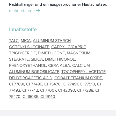
Radikalfänger und ein ausgesprochener Hautschützer.
mehr erfahren
Inhaltsstoffe
TALC
MICA
ALUMINUM STARCH
OCTENYLSUCCINATE
CAPRYLIC/CAPRIC
TRIGLYCERIDE
DIMETHICONE
MAGNESIUM
STEARATE
SILICA
DIMETHICONOL
PHENOXYETHANOL
CERA ALBA
CALCIUM
ALUMINUM BOROSILICATE
TOCOPHERYL ACETATE
DEHYDROACETIC ACID
COBALT TITANIUM OXIDE
CI 77891
CI 77499
CI 75470
CI 77491
CI 77510
CI
77492
CI 77742
CI 77007
CI 42090
CI 77288
CI
75470
CI 16035
CI 19140