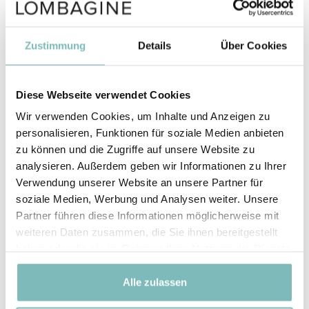
Tocotrienole, die dieselbe biologische Aktivität
besitzen wie alpha-Tocopherol. Als wichtigstes
fettlösliches Antioxidans ist Vitamin E ein effektiver
Zustimmung
Details
Über Cookies
Radikalfänger und ein ausgesprochener Hautschützer.
mehr erfahren
Diese Webseite verwendet Cookies
RETINYL PALMITATE
Wir verwenden Cookies, um Inhalte und Anzeigen zu
RETINYL PALMITATE ist ein Palmitinsäureester des
personalisieren, Funktionen für soziale Medien anbieten
Retinols, also von Vitamin A1, das sich durch
zu können und die Zugriffe auf unsere Website zu
wissenschaftlich gut belegte Anti-ageing
analysieren. Außerdem geben wir Informationen zu Ihrer
Eigenschaften einen Namen gemacht hat.
Verwendung unserer Website an unsere Partner für
mehr erfahren
soziale Medien, Werbung und Analysen weiter. Unsere
Partner führen diese Informationen möglicherweise mit
TOCOPHEROL
weiteren Daten zusammen, die Sie ihnen bereitgestellt
Vitamin E ist Bestandteil jeder einzelnen
haben oder die sie im Rahmen Ihrer Nutzung der Dienste
Zellmembran von Mensch und Tier und spielt als
gesammelt haben.
wichtigstes fettlösliches Antioxidans eine
Alle zulassen
wesentliche Rolle als Hautschützer.
mehr erfahren