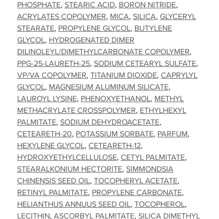
PHOSPHATE
STEARIC ACID
BORON NITRIDE
ACRYLATES COPOLYMER
MICA
SILICA
GLYCERYL
STEARATE
PROPYLENE GLYCOL
BUTYLENE
GLYCOL
HYDROGENATED DIMER
DILINOLEYL/DIMETHYLCARBONATE COPOLYMER
PPG-25-LAURETH-25
SODIUM CETEARYL SULFATE
VP/VA COPOLYMER
TITANIUM DIOXIDE
CAPRYLYL
GLYCOL
MAGNESIUM ALUMINUM SILICATE
LAUROYL LYSINE
PHENOXYETHANOL
METHYL
METHACRYLATE CROSSPOLYMER
ETHYLHEXYL
PALMITATE
SODIUM DEHYDROACETATE
CETEARETH-20
POTASSIUM SORBATE
PARFUM
HEXYLENE GLYCOL
CETEARETH-12
HYDROXYETHYLCELLULOSE
CETYL PALMITATE
STEARALKONIUM HECTORITE
SIMMONDSIA
CHINENSIS SEED OIL
TOCOPHERYL ACETATE
RETINYL PALMITATE
PROPYLENE CARBONATE
HELIANTHUS ANNUUS SEED OIL
TOCOPHEROL
LECITHIN
ASCORBYL PALMITATE
SILICA DIMETHYL