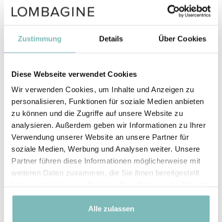
natürlichen und synthetischen Tocopherole und
Tocotrienole, die dieselbe biologische Aktivität
besitzen wie alpha-Tocopherol. Als wichtigstes
fettlösliches Antioxidans ist Vitamin E ein effektiver
Zustimmung
Details
Über Cookies
Radikalfänger und ein ausgesprochener Hautschützer.
mehr erfahren
Diese Webseite verwendet Cookies
RETINYL PALMITATE
Wir verwenden Cookies, um Inhalte und Anzeigen zu
personalisieren, Funktionen für soziale Medien anbieten
RETINYL PALMITATE ist ein Palmitinsäureester des
zu können und die Zugriffe auf unsere Website zu
Retinols, also von Vitamin A1, das sich durch
analysieren. Außerdem geben wir Informationen zu Ihrer
wissenschaftlich gut belegte Anti-ageing
Verwendung unserer Website an unsere Partner für
Eigenschaften einen Namen gemacht hat.
soziale Medien, Werbung und Analysen weiter. Unsere
mehr erfahren
Partner führen diese Informationen möglicherweise mit
weiteren Daten zusammen, die Sie ihnen bereitgestellt
TOCOPHEROL
haben oder die sie im Rahmen Ihrer Nutzung der Dienste
Vitamin E ist Bestandteil jeder einzelnen
gesammelt haben.
Zellmembran von Mensch und Tier und spielt als
Alle zulassen
wichtigstes fettlösliches Antioxidans eine