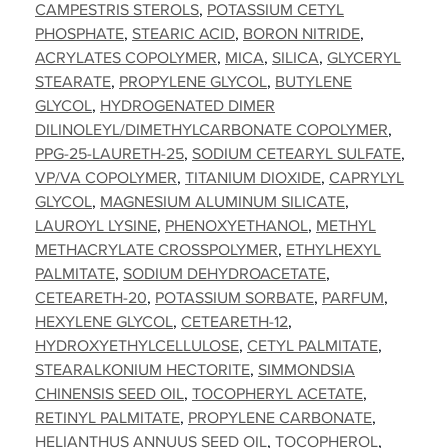
CAMPESTRIS STEROLS
POTASSIUM CETYL
PHOSPHATE
STEARIC ACID
BORON NITRIDE
ACRYLATES COPOLYMER
MICA
SILICA
GLYCERYL
STEARATE
PROPYLENE GLYCOL
BUTYLENE
GLYCOL
HYDROGENATED DIMER
DILINOLEYL/DIMETHYLCARBONATE COPOLYMER
PPG-25-LAURETH-25
SODIUM CETEARYL SULFATE
VP/VA COPOLYMER
TITANIUM DIOXIDE
CAPRYLYL
GLYCOL
MAGNESIUM ALUMINUM SILICATE
LAUROYL LYSINE
PHENOXYETHANOL
METHYL
METHACRYLATE CROSSPOLYMER
ETHYLHEXYL
PALMITATE
SODIUM DEHYDROACETATE
CETEARETH-20
POTASSIUM SORBATE
PARFUM
HEXYLENE GLYCOL
CETEARETH-12
HYDROXYETHYLCELLULOSE
CETYL PALMITATE
STEARALKONIUM HECTORITE
SIMMONDSIA
CHINENSIS SEED OIL
TOCOPHERYL ACETATE
RETINYL PALMITATE
PROPYLENE CARBONATE
HELIANTHUS ANNUUS SEED OIL
TOCOPHEROL